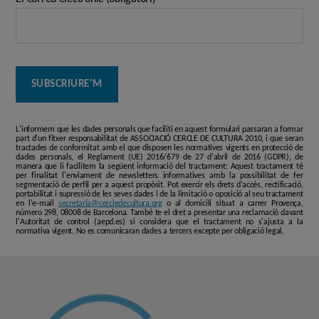
L'informem que les dades personals que faciliti en aquest formulari passaran a formar
part d'un fitxer responsabilitat de ASSOCIACIÓ CERCLE DE CULTURA 2010, i que seran
tractades de conformitat amb el que disposen les normatives vigents en protecció de
dades personals, el Reglament (UE) 2016/679 de 27 d'abril de 2016 (GDPR), de
manera que li facilitem la següent informació del tractament: Aquest tractament té
per finalitat l'enviament de newsletters informatives amb la possibilitat de fer
segmentació de perfil per a aquest propòsit. Pot exercir els drets d'accés, rectificació,
portabilitat i supressió de les seves dades i de la limitació o oposició al seu tractament
en l'e-mail
secretaria@cercledecultura.org
o al domicili situat a carrer Provença,
número 298, 08008 de Barcelona. També te el dret a presentar una reclamació davant
l'Autoritat de control (aepd.es) si considera que el tractament no s'ajusta a la
normativa vigent. No es comunicaran dades a tercers excepte per obligació legal.