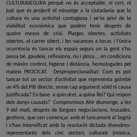
CULTURASEGURA perquè no és acceptable, ni cert, ni
just que es projecti el missatge a la ciutadania que la
cultura és una activitat contagiosa i se’ns privi de la
viabilitat econòmica que podem tenir després de
quatre mesos de crisi. Platges obertes, activitats
obertes, el carrer obert, i les vacances a tocar, i l’única
ocurrència és tancar els espais segurs on la gent s’ho
passa bé, gaudeix, reflexiona, riu i plora…, en condicions
de màxim control, higiene i distància, homologades pel
mateix PROCICAT. Desproporcionalitat: Com es pot
tancar tot un sector d’activitat que representa gairebé
un 4% del PIB directe, sense cap argument sòlid ni causa
justificada? En base a quin dret, a quina llei? Qui respon
dels danys causats? Compromisos Ahir diumenge, a les
9 del matí, després de llargues negociacions, trucades,
gestions, que van començar amb el tancament al Segrià
i s’han intensificat amb la resolució dictada divendres-
representants dels cinc sectors culturals (música,