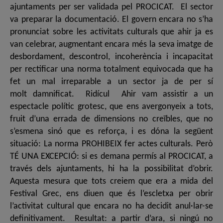
ajuntaments per ser validada pel PROCICAT. El sector
va preparar la documentació. El govern encara no s’ha
pronunciat sobre les activitats culturals que ahir ja es
van celebrar, augmentant encara més la seva imatge de
desbordament, descontrol, incoherència i incapacitat
per rectificar una norma totalment equivocada que ha
fet un mal irreparable a un sector ja de per sí
molt damnificat. Ridícul Ahir vam assistir a un
espectacle polític grotesc, que ens avergonyeix a tots,
fruit d’una errada de dimensions no creïbles, que no
s’esmena sinó que es reforça, i es dóna la següent
situació: La norma PROHIBEIX fer actes culturals. Però
TÉ UNA EXCEPCIÓ: si es demana permís al PROCICAT, a
través dels ajuntaments, hi ha la possibilitat d’obrir.
Aquesta mesura que tots creiem que era a mida del
Festival Grec, ens diuen que és l’escletxa per obrir
l’activitat cultural que encara no ha decidit anul·lar-se
definitivament. Resultat: a partir d’ara, si ningú no