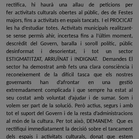
rectifica, hi haurà una allau de peticions per
fer activitats culturals obertes al públic, des de Festes
majors, fins a activitats en espais tancats. I el PROCICAT
les ha d’estudiar totes. Activitats municipals realitzant-
se sense permís ahir, incertesa fins a l’últim moment,
descrèdit del Govern, baralla i soroll polític, públic
desinformat i desorientat, i tot un sector
ESTIGMATITZAT, ARRUÏNAT i INDIGNAT. Demandes El
sector ha demostrat amb fets una clara consciència i
reconeixement de la difícil tasca que els nostres
governants han d’afrontar en una gestió
extremadament complicada i que sempre ha estat al
seu costat amb voluntat d’ajudar i de sumar. Som i
volem ser part de la solució. Però actius, segurs i amb
tot el suport del Govern i de la resta d’administracions
al món de la cultura. Per tot això, DEMANEM: Que es
rectifiqui immediatament la decisió sobre el tancament
dels espais i activitats culturals, donat que estem