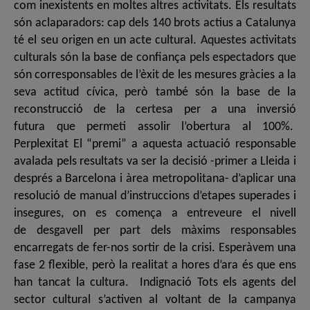
com inexistents en moltes altres activitats. Els resultats
són aclaparadors: cap dels 140 brots actius a Catalunya
té el seu origen en un acte cultural. Aquestes activitats
culturals són la base de confiança pels espectadors que
són corresponsables de l’èxit de les mesures gràcies a la
seva actitud cívica, però també són la base de la
reconstrucció de la certesa per a una inversió
futura que permeti assolir l’obertura al 100%.
Perplexitat El “premi” a aquesta actuació responsable
avalada pels resultats va ser la decisió -primer a Lleida i
després a Barcelona i àrea metropolitana- d’aplicar una
resolució de manual d’instruccions d’etapes superades i
insegures, on es comença a entreveure el nivell
de desgavell per part dels màxims responsables
encarregats de fer-nos sortir de la crisi. Esperàvem una
fase 2 flexible, però la realitat a hores d’ara és que ens
han tancat la cultura. Indignació Tots els agents del
sector cultural s’activen al voltant de la campanya