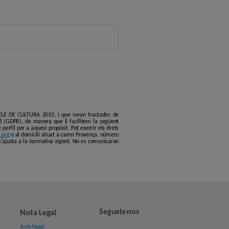
ERCLE DE CULTURA 2010, i que seran tractades de
6 (GDPR), de manera que li facilitem la següent
erfil per a aquest propòsit. Pot exercir els drets
.org
o al domicili situat a carrer Provença, número
s'ajusta a la normativa vigent. No es comunicaran
Segueix-nos
Nota Legal
Avís legal