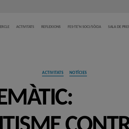
CERCLE
ACTIVITATS
REFLEXIONS
FES-TE’N SOCI/SÒCIA
SALA DE PR
Categories
ACTIVITATS
NOTÍCIES
EMÀTIC:
TISME CONT