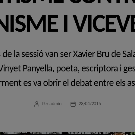
ISME I VICEV
de la sessió van ser Xavier Bru de Sala
 Vinyet Panyella, poeta, escriptora i ges
rment es va obrir el debat entre els as
Per
admin
28/04/2015
Autor
Data
de
de
l'entrada
l'entrada