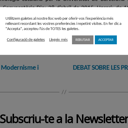
. Convocatòria Dia: 28 d’abril de 2015. Horari: de 1
r, Barcelona). Tema: Noucentisme contra Modernisme i
Utilitzem galetes al nostre lloc web per oferir-vos l’experiència més
rellevant recordant les vostres preferències i repetint visites. En fer clic a
"Accepta", accepteu l'ús de TOTES les galetes.
Configuració de galetes
Llegeix més
REBUTJAR
ACCEPTAR
a Modernisme i
DEBAT SOBRE LES PR
Subscriu-te a la Newslette