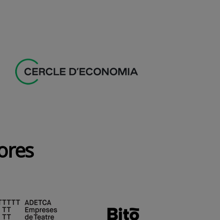
dores