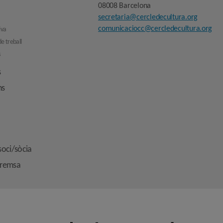
08008 Barcelona
secretaria@cercledecultura.org
comunicaciocc@cercledecultura.org
iva
e treball
s
s
ns
soci/sòcia
premsa