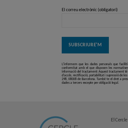
El correu electrònic (obligatori)
L'informem que les dades personals que facilit
conformitat amb el que disposen les normatives
informació del tractament: Aquest tractament té p
d'accés, rectificació, portabilitat i supressió de l
298, 08008 de Barcelona. També te el dret a pres
dades a tercers excepte per obligació legal.
El Cercle