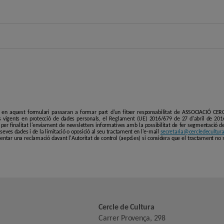
i en aquest formulari passaran a formar part d'un fitxer responsabilitat de ASSOCIACIÓ C
 vigents en protecció de dades personals, el Reglament (UE) 2016/679 de 27 d'abril de 201
er finalitat l'enviament de newsletters informatives amb la possibilitat de fer segmentació de p
es seves dades i de la limitació o oposició al seu tractament en l'e-mail
secretaria@cercledecultura
entar una reclamació davant l'Autoritat de control (aepd.es) si considera que el tractament no 
Cercle de Cultura
Carrer Provença, 298