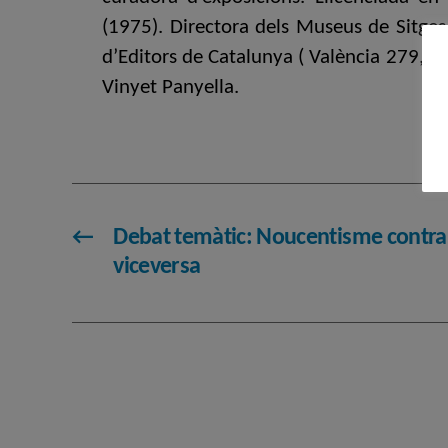
(1975). Directora dels Museus de Sitges
d’Editors de Catalunya ( València 279, 1
Vinyet Panyella.
←
Debat temàtic: Noucentisme contr
viceversa