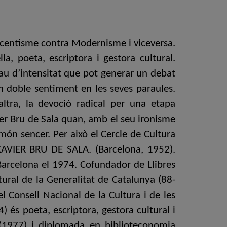
oucentisme contra Modernisme i viceversa.
la, poeta, escriptora i gestora cultural.
rau d’intensitat que pot generar un debat
 doble sentiment en les seves paraules.
ltra, la devoció radical per una etapa
ier Bru de Sala quan, amb el seu ironisme
món sencer. Per això el Cercle de Cultura
. XAVIER BRU DE SALA. (Barcelona, 1952).
 Barcelona el 1974. Cofundador de Llibres
tural de la Generalitat de Catalunya (88-
 Consell Nacional de la Cultura i de les
) és poeta, escriptora, gestora cultural i
a (1977) i diplomada en biblioteconomia