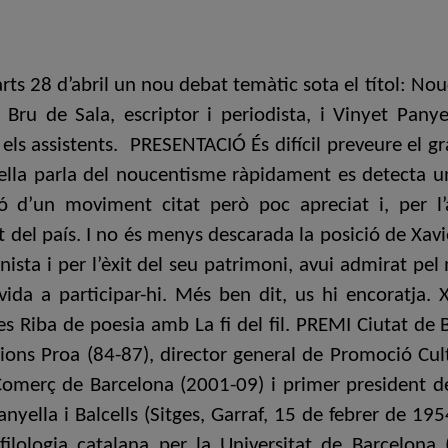
marts 28 d’abril un nou debat temàtic sota el títol: N
Bru de Sala, escriptor i periodista, i Vinyet Panyel
 els assistents. PRESENTACIÓ És difícil preveure el g
la parla del noucentisme ràpidament es detecta un
ó d’un moviment citat però poc apreciat i, per l’a
nt del país. I no és menys descarada la posició de Xav
ista i per l’èxit del seu patrimoni, avui admirat pel 
vida a participar-hi. Més ben dit, us hi encoratja
es Riba de poesia amb La fi del fil. PREMI Ciutat de
dicions Proa (84-87), director general de Promoció Cul
Comerç de Barcelona (2001-09) i primer president del
ella i Balcells (Sitges, Garraf, 15 de febrer de 1954
 filologia catalana per la Universitat de Barcelon