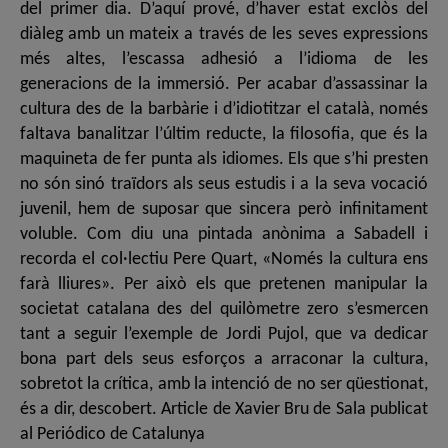
del primer dia. D’aquí prové, d’haver estat exclòs del
diàleg amb un mateix a través de les seves expressions
més altes, l’escassa adhesió a l’idioma de les
generacions de la immersió. Per acabar d’assassinar la
cultura des de la barbàrie i d’idiotitzar el català, només
faltava banalitzar l’últim reducte, la filosofia, que és la
maquineta de fer punta als idiomes. Els que s’hi presten
no són sinó traïdors als seus estudis i a la seva vocació
juvenil, hem de suposar que sincera però infinitament
voluble. Com diu una pintada anònima a Sabadell i
recorda el col·lectiu Pere Quart, «Només la cultura ens
farà lliures». Per això els que pretenen manipular la
societat catalana des del quilòmetre zero s’esmercen
tant a seguir l’exemple de Jordi Pujol, que va dedicar
bona part dels seus esforços a arraconar la cultura,
sobretot la crítica, amb la intenció de no ser qüestionat,
és a dir, descobert. Article de Xavier Bru de Sala publicat
al Periódico de Catalunya