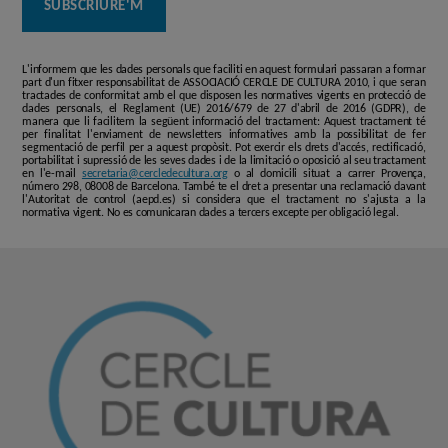
L'informem que les dades personals que faciliti en aquest formulari passaran a formar
part d'un fitxer responsabilitat de ASSOCIACIÓ CERCLE DE CULTURA 2010, i que seran
tractades de conformitat amb el que disposen les normatives vigents en protecció de
dades personals, el Reglament (UE) 2016/679 de 27 d'abril de 2016 (GDPR), de
manera que li facilitem la següent informació del tractament: Aquest tractament té
per finalitat l'enviament de newsletters informatives amb la possibilitat de fer
segmentació de perfil per a aquest propòsit. Pot exercir els drets d'accés, rectificació,
portabilitat i supressió de les seves dades i de la limitació o oposició al seu tractament
en l'e-mail
secretaria@cercledecultura.org
o al domicili situat a carrer Provença,
número 298, 08008 de Barcelona. També te el dret a presentar una reclamació davant
l'Autoritat de control (aepd.es) si considera que el tractament no s'ajusta a la
normativa vigent. No es comunicaran dades a tercers excepte per obligació legal.