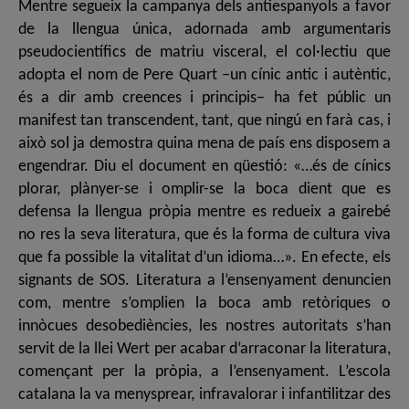
Mentre segueix la campanya dels antiespanyols a favor
de la llengua única, adornada amb argumentaris
pseudocientífics de matriu visceral, el col·lectiu que
adopta el nom de Pere Quart –un cínic antic i autèntic,
és a dir amb creences i principis– ha fet públic un
manifest tan transcendent, tant, que ningú en farà cas, i
això sol ja demostra quina mena de país ens disposem a
engendrar. Diu el document en qüestió: «…és de cínics
plorar, plànyer-se i omplir-se la boca dient que es
defensa la llengua pròpia mentre es redueix a gairebé
no res la seva literatura, que és la forma de cultura viva
que fa possible la vitalitat d’un idioma…». En efecte, els
signants de SOS. Literatura a l’ensenyament denuncien
com, mentre s’omplien la boca amb retòriques o
innòcues desobediències, les nostres autoritats s’han
servit de la llei Wert per acabar d’arraconar la literatura,
començant per la pròpia, a l’ensenyament. L’escola
catalana la va menysprear, infravalorar i infantilitzar des