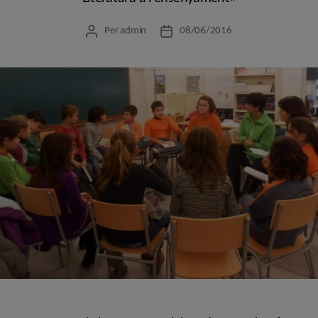
Per
admin
08/06/2016
Autor
Data
de
de
l'entrada
l'entrada