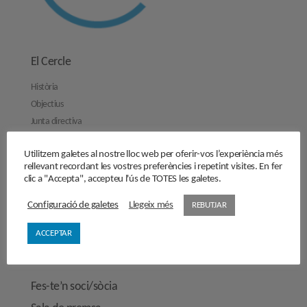
El Cercle
Història
Objectius
Junta directiva
Comissions de treball
Utilitzem galetes al nostre lloc web per oferir-vos l’experiència més
Contacta’ns
rellevant recordant les vostres preferències i repetint visites. En fer
clic a "Accepta", accepteu l'ús de TOTES les galetes.
Activitats
Reflexions
Configuració de galetes
Llegeix més
REBUTJAR
Opinions
ACCEPTAR
Manifestos
Entrevistes
Fes-te’n soci/sòcia