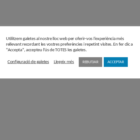
Utilitzem galetes al nostre lloc web per oferir-vos l’experiència més
rellevant recordant les vostres preferències i repetint visites. En fer clic a
"Accepta", accepteu l'ús de TOTES les galetes.
Configuració de galetes
Llegeix més
REBUTJAR
ACCEPTAR