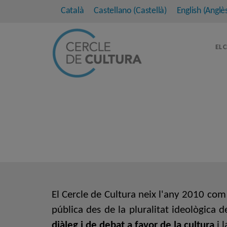
Català
Castellano
(
Castellà
)
English
(
Anglè
EL 
El
Cercle de Cultura neix l'any 2010 com 
pública des de la pluralitat ideològica 
diàleg i de debat a favor de la cultura
i 