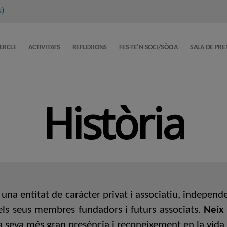
s
)
CERCLE
ACTIVITATS
REFLEXIONS
FES-TE’N SOCI/SÒCIA
SALA DE PR
Història
una entitat de caràcter privat i associatiu, independ
dels seus membres fundadors i futurs associats.
Neix 
la seva més gran presència i reconeixement en la vida 