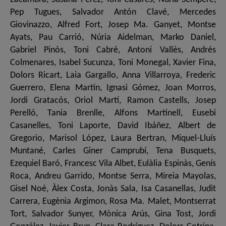
Pep Tugues, Salvador Antón Clavé, Mercedes
Giovinazzo, Alfred Fort, Josep Ma. Ganyet, Montse
Ayats, Pau Carrió, Núria Aidelman, Marko Daniel,
Gabriel Pinós, Toni Cabré, Antoni Vallès, Andrés
Colmenares, Isabel Sucunza, Toni Monegal, Xavier Fina,
Dolors Ricart, Laia Gargallo, Anna Villarroya, Frederic
Guerrero, Elena Martín, Ignasi Gómez, Joan Morros,
Jordi Gratacós, Oriol Martí, Ramon Castells, Josep
Perelló, Tania Brenlle, Alfons Martinell, Eusebi
Casanelles, Toni Laporte, David Ibáñez, Albert de
Gregorio, Marisol López, Laura Bertran, Miquel-Lluís
Muntané, Carles Giner Camprubí, Tena Busquets,
Ezequiel Baró, Francesc Vila Albet, Eulàlia Espinàs, Genís
Roca, Andreu Garrido, Montse Serra, Mireia Mayolas,
Gisel Noé, Àlex Costa, Jonàs Sala, Isa Casanellas, Judit
Carrera, Eugènia Argimon, Rosa Ma. Malet, Montserrat
Tort, Salvador Sunyer, Mònica Arús, Gina Tost, Jordi