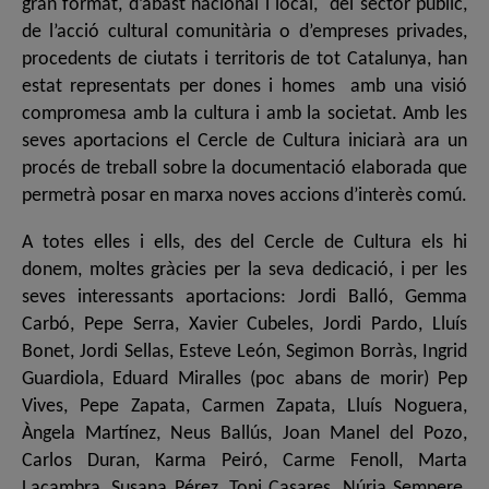
gran format, d’abast nacional i local, del sector públic,
de l’acció cultural comunitària o d’empreses privades,
procedents de ciutats i territoris de tot Catalunya, han
estat representats per dones i homes amb una visió
compromesa amb la cultura i amb la societat. Amb les
seves aportacions el Cercle de Cultura iniciarà ara un
procés de treball sobre la documentació elaborada que
permetrà posar en marxa noves accions d’interès comú.
A totes elles i ells, des del Cercle de Cultura els hi
donem, moltes gràcies per la seva dedicació, i per les
seves interessants aportacions: Jordi Balló, Gemma
Carbó, Pepe Serra, Xavier Cubeles, Jordi Pardo, Lluís
Bonet, Jordi Sellas, Esteve León, Segimon Borràs, Ingrid
Guardiola, Eduard Miralles (poc abans de morir) Pep
Vives, Pepe Zapata, Carmen Zapata, Lluís Noguera,
Àngela Martínez, Neus Ballús, Joan Manel del Pozo,
Carlos Duran, Karma Peiró, Carme Fenoll, Marta
Lacambra, Susana Pérez, Toni Casares, Núria Sempere,