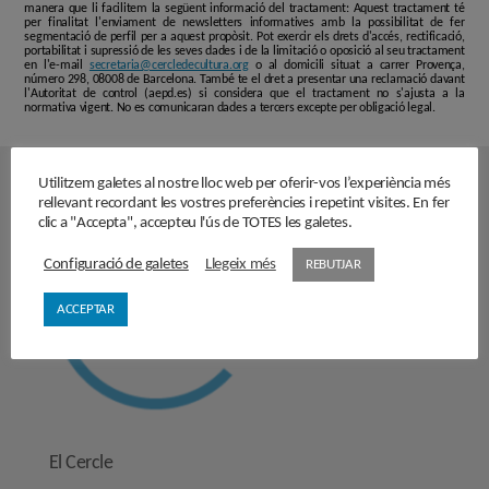
manera que li facilitem la següent informació del tractament: Aquest tractament té
per finalitat l'enviament de newsletters informatives amb la possibilitat de fer
segmentació de perfil per a aquest propòsit. Pot exercir els drets d'accés, rectificació,
portabilitat i supressió de les seves dades i de la limitació o oposició al seu tractament
en l'e-mail
secretaria@cercledecultura.org
o al domicili situat a carrer Provença,
número 298, 08008 de Barcelona. També te el dret a presentar una reclamació davant
l'Autoritat de control (aepd.es) si considera que el tractament no s'ajusta a la
normativa vigent. No es comunicaran dades a tercers excepte per obligació legal.
Utilitzem galetes al nostre lloc web per oferir-vos l’experiència més
rellevant recordant les vostres preferències i repetint visites. En fer
clic a "Accepta", accepteu l'ús de TOTES les galetes.
Configuració de galetes
Llegeix més
REBUTJAR
ACCEPTAR
El Cercle