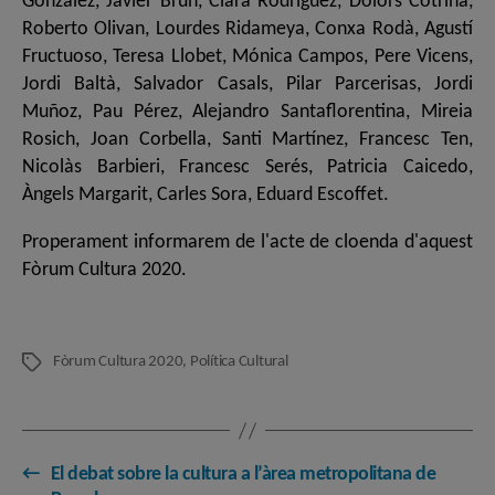
González, Javier Brun, Clara Rodríguez, Dolors Cotrina,
Roberto Olivan, Lourdes Ridameya, Conxa Rodà, Agustí
Fructuoso, Teresa Llobet, Mónica Campos, Pere Vicens,
Jordi Baltà, Salvador Casals, Pilar Parcerisas, Jordi
Muñoz, Pau Pérez, Alejandro Santaflorentina, Mireia
Rosich, Joan Corbella, Santi Martínez, Francesc Ten,
Nicolàs Barbieri, Francesc Serés, Patricia Caicedo,
Àngels Margarit, Carles Sora, Eduard Escoffet.
Properament informarem de l'acte de cloenda d'aquest
Fòrum Cultura 2020.
Fòrum Cultura 2020
,
Política Cultural
Etiquetes
←
El debat sobre la cultura a l’àrea metropolitana de