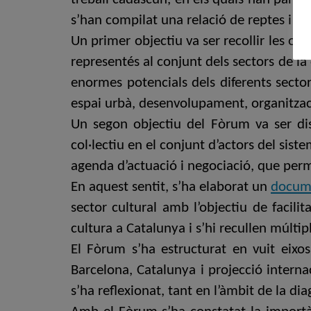
s’han compilat una relació de reptes i prio
Un primer objectiu va ser recollir les opi
representés al conjunt dels sectors de la 
enormes potencials dels diferents secto
espai urbà, desenvolupament, organització
Un segon objectiu del Fòrum va ser di
col·lectiu en el conjunt d’actors del sist
agenda d’actuació i negociació, que perme
En aquest sentit, s’ha elaborat un
docum
sector cultural amb l’objectiu de facilit
cultura a Catalunya i s’hi recullen múltipl
El Fòrum s’ha estructurat en vuit eixos
Barcelona, Catalunya i projecció internac
s’ha reflexionat, tant en l’àmbit de la d