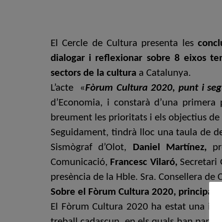
El Cercle de Cultura presenta les
concl
dialogar i reflexionar sobre 8 eixos t
sectors de la cultura
a Catalunya.
L’acte «
Fòrum Cultura 2020, punt i seg
d’Economia, i constarà d’una primera p
breument les prioritats i els objectius de
Seguidament, tindrà lloc una taula de 
Sismògraf d’Olot,
Daniel Martínez,
p
Comunicació,
Francesc Vilaró,
Secretari 
presència de la Hble. Sra. Consellera de 
Sobre el Fòrum Cultura 2020, principals
El Fòrum Cultura 2020 ha estat una inic
treball cadascun, en els quals han partic