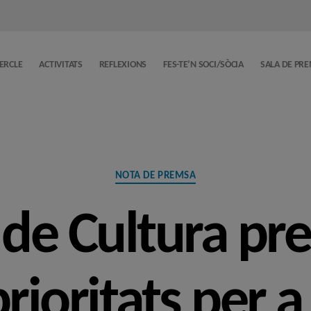
CERCLE
ACTIVITATS
REFLEXIONS
FES-TE’N SOCI/SÒCIA
SALA DE PR
Categories
NOTA DE PREMSA
 de Cultura pr
prioritats per a