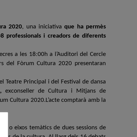
tura 2020
, una iniciativa
que
ha permès
8 professionals i creadors de diferents
ecres a les 18:00h a l’Auditori del Cercle
dors del Fòrum Cultura 2020 presentaran
el Teatre Principal i del Festival de dansa
s,
exconseller de Cultura i Mitjans de
rum Cultura 2020.L’acte comptarà amb la
les o eixos temàtics de dues sessions de
ors de la cultura. Al llarg dels 16 debats