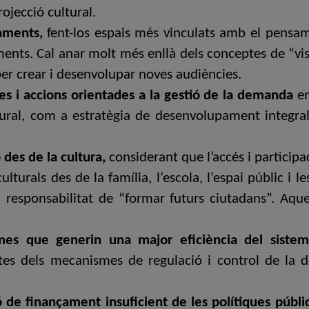
ojecció cultural.
paments,
fent-los espais més vinculats amb el pensame
ents. Cal anar molt més enllà dels conceptes de “visit
 per crear i desenvolupar noves audiències.
ues i accions orientades a la gestió de la demanda
en
ural, com a estratègia de desenvolupament integral 
 des de la cultura,
considerant que l’accés i participa
turals des de la família, l’escola, l’espai públic i le
a responsabilitat de “formar futurs ciutadans”. Aqu
mes que generin una major eficiència del siste
tes dels mecanismes de regulació i control de la d
ó de finançament insuficient de les polítiques públ