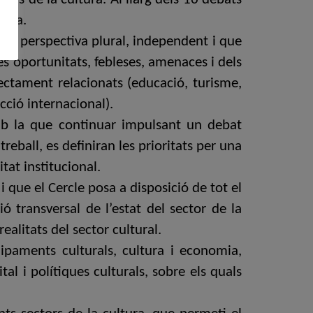
tura.
d’una perspectiva plural, independent i que
les oportunitats, febleses, amenaces i dels
ectament relacionats (educació, turisme,
cció internacional).
mb la que continuar impulsant un debat
reball, es definiran les prioritats per una
tat institucional.
 que el Cercle posa a disposició de tot el
ió transversal de l’estat del sector de la
ealitats del sector cultural.
uipaments culturals, cultura i economia,
al i polítiques culturals, sobre els quals