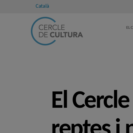
Català
EL 
El Cercle
reptes i 