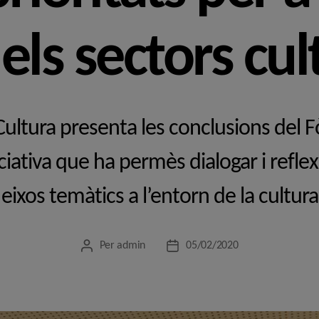
els sectors cul
 Cultura presenta les conclusions del 
ciativa que ha permès dialogar i refle
eixos temàtics a l’entorn de la cultura
Per
admin
05/02/2020
Autor
Data
de
de
l'entrada
l'entrada