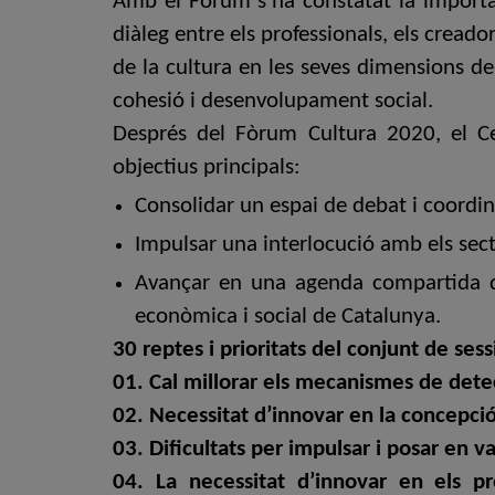
Amb el Fòrum s’ha constatat la importàn
diàleg entre els professionals, els creado
de la cultura en les seves dimensions de
cohesió i desenvolupament social.
Després del Fòrum Cultura 2020, el Ce
objectius principals:
Consolidar un espai de debat i coordinac
Impulsar una interlocució amb els sec
Avançar en una agenda compartida que
econòmica i social de Catalunya.
30 reptes i prioritats del conjunt de ses
01. Cal millorar els mecanismes de det
02.
Necessitat d’innovar en la concepció
03.
Dificultats per impulsar i posar en v
04.
La necessitat d’innovar en els pro