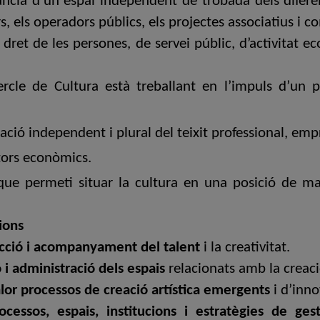
cia d’un espai independent de trobada dels diferen
rs, els operadors públics, els projectes associatius i c
 dret de les persones, de servei públic, d’activitat 
rcle de Cultura està treballant en l’impuls d’un
ió independent i plural del teixit professional, empres
tors econòmics.
 permeti situar la cultura en una posició de major
sions
ecció i acompanyament del talent
i la creativitat.
 i administració dels espais
relacionats amb la creació
alor processos de creació artística emergents
i d’inno
cessos, espais, institucions i estratègies de gest