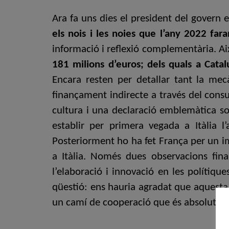
Ara fa uns dies el president del govern 
els nois i les noies que l’any 2022 far
informació i reflexió complementària. Ai
181 milions d’euros; dels quals a Cat
Encara resten per detallar tant la me
finançament indirecte a través del consum
cultura i una declaració emblemàtica sob
establir per primera vegada a Itàlia 
Posteriorment ho ha fet França per un im
a Itàlia. Només dues observacions fin
l’elaboració i innovació en les polítiqu
qüestió: ens hauria agradat que aquesta m
un camí de cooperació que és absolutamen