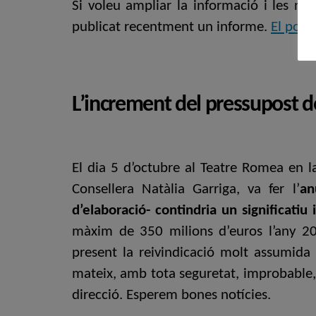
Si voleu ampliar la informació i les re
publicat recentment un informe.
El pode
L’increment del pressupost d
El dia 5 d’octubre al Teatre Romea en l
Consellera Natàlia Garriga, va fer l’
an
d’elaboració- contindria un significat
màxim de 350 milions d’euros l’any 2
present la reivindicació molt assumida p
mateix, amb tota seguretat, improbable, 
direcció. Esperem bones notícies.