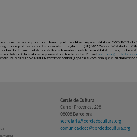
i en aquest formulari passaran a formar part d'un fitxer responsabilitat de ASSOCIACIÓ C
 vigents en protecció de dades personals, el Reglament (UE) 2016/679 de 27 d'abril de 201
er finalitat l'enviament de newsletters informatives amb la possibilitat de fer segmentació de p
es seves dades i de la limitació o oposició al seu tractament en l'e-mail
secretaria@cercledecultura
entar una reclamació davant l'Autoritat de control (aepd.es) si considera que el tractament no 
Cercle de Cultura
Carrer Provença, 298
08008 Barcelona
secretaria@cercledecultura.org
comunicaciocc@cercledecultura.org
iva
e treball