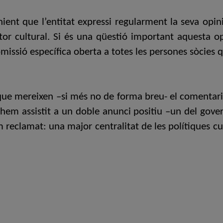
ient que l’entitat expressi regularment la seva opin
or cultural. Si és una qüestió important aquesta o
issió específica oberta a totes les persones sòcies q
e mereixen –si més no de forma breu- el comentari i l
hem assistit a un doble anunci positiu –un del govern 
clamat: una major centralitat de les polítiques cul