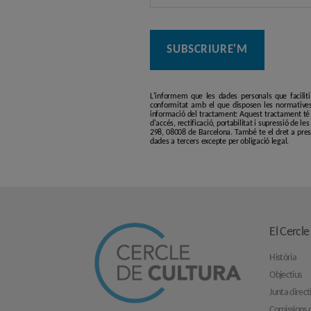
L'informem que les dades personals que facilit
conformitat amb el que disposen les normatives
informació del tractament: Aquest tractament té p
d'accés, rectificació, portabilitat i supressió de l
298, 08008 de Barcelona. També te el dret a pres
dades a tercers excepte per obligació legal.
El Cercle
Història
Objectius
Junta direct
Comissions d