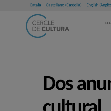
Català
Castellano
(
Castellà
)
English
(
Anglè
EL 
Dos anun
cultural