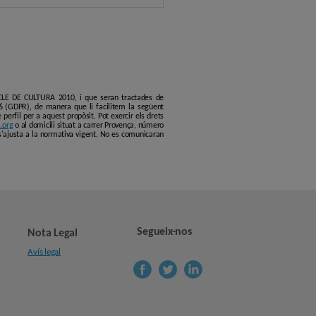
ERCLE DE CULTURA 2010, i que seran tractades de
6 (GDPR), de manera que li facilitem la següent
erfil per a aquest propòsit. Pot exercir els drets
.org
o al domicili situat a carrer Provença, número
s'ajusta a la normativa vigent. No es comunicaran
Segueix-nos
Nota Legal
Avís legal