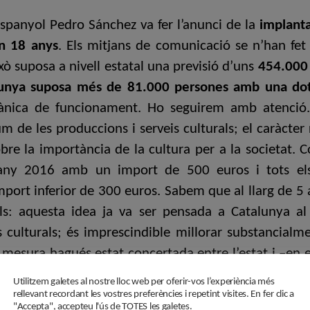
espanyol Pedro Sánchez va fer l’anunci de la
implanta
an 18 anys
. Els mitjans de comunicació se n’han fet
xò suposa a nivell estatal una previsió d’uns
454.000 
alunya suposa més de 81.000 persones amb una dota
cànica de funcionament. Ho seguirem amb atenció. A
 de les produccions i serveis culturals; el caràcter 
re la importància de la cultura per a la societat. 
l’any 2016 amb un import de 500 euros i tots el
port inferior de 300 euros. Sabem que al llarg de 5 an
als: aquesta idea ja va ser pensada a Catalunya al
es culturals; és imprescindible millorar substancialme
esura hagués estat concertada entre l’estat i –en el 
t necessari per a maximitzar les potencialitats del s
Utilitzem galetes al nostre lloc web per oferir-vos l’experiència més
rellevant recordant les vostres preferències i repetint visites. En fer clic a
"Accepta", accepteu l'ús de TOTES les galetes.