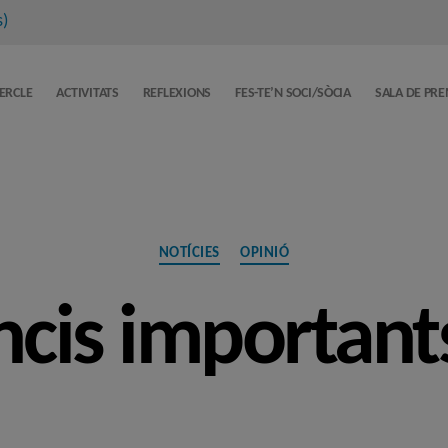
s
)
CERCLE
ACTIVITATS
REFLEXIONS
FES-TE’N SOCI/SÒCIA
SALA DE PR
Categories
NOTÍCIES
OPINIÓ
cis importants