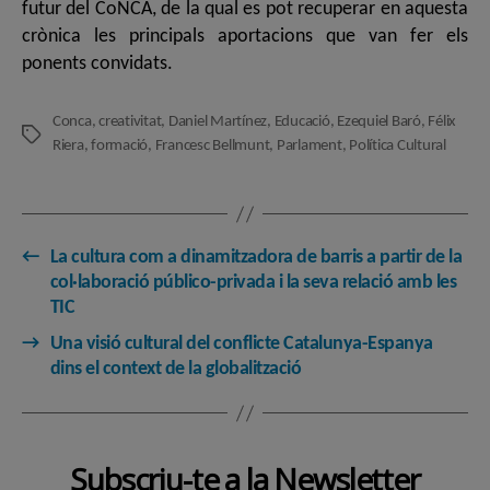
futur del CoNCA, de la qual es pot recuperar en aquesta
crònica les principals aportacions que van fer els
ponents convidats.
Conca
,
creativitat
,
Daniel Martínez
,
Educació
,
Ezequiel Baró
,
Félix
Etiquetes
Riera
,
formació
,
Francesc Bellmunt
,
Parlament
,
Política Cultural
←
La cultura com a dinamitzadora de barris a partir de la
col·laboració público-privada i la seva relació amb les
TIC
→
Una visió cultural del conflicte Catalunya-Espanya
dins el context de la globalització
Subscriu-te a la Newsletter