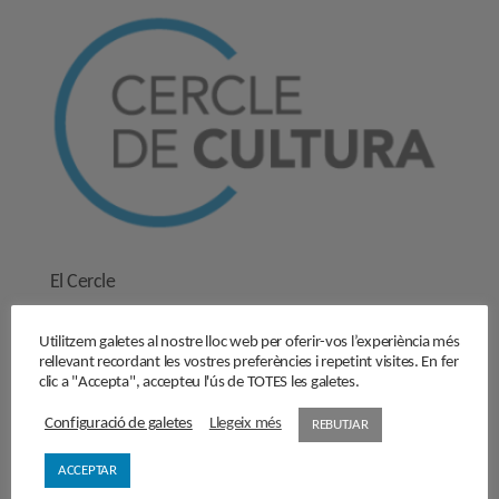
El Cercle
Història
Utilitzem galetes al nostre lloc web per oferir-vos l’experiència més
Objectius
rellevant recordant les vostres preferències i repetint visites. En fer
Junta directiva
clic a "Accepta", accepteu l'ús de TOTES les galetes.
Comissions de treball
Configuració de galetes
Llegeix més
REBUTJAR
Contacta’ns
ACCEPTAR
Activitats