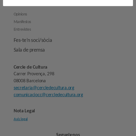
Reflexions
Opinions
Manifestos
Entrevistes
Fes-te’n soci/sòcia
Sala de premsa
Cercle de Cultura
Carrer Provença, 298
08008 Barcelona
secretaria@cercledecultura.org
comunicaciocc@cercledecultura.org
Nota Legal
Avís legal
Segueix-nos