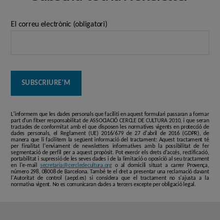
El correu electrònic (obligatori)
L'informem que les dades personals que faciliti en aquest formulari passaran a formar
part d'un fitxer responsabilitat de ASSOCIACIÓ CERCLE DE CULTURA 2010, i que seran
tractades de conformitat amb el que disposen les normatives vigents en protecció de
dades personals, el Reglament (UE) 2016/679 de 27 d'abril de 2016 (GDPR), de
manera que li facilitem la següent informació del tractament: Aquest tractament té
per finalitat l'enviament de newsletters informatives amb la possibilitat de fer
segmentació de perfil per a aquest propòsit. Pot exercir els drets d'accés, rectificació,
portabilitat i supressió de les seves dades i de la limitació o oposició al seu tractament
en l'e-mail
secretaria@cercledecultura.org
o al domicili situat a carrer Provença,
número 298, 08008 de Barcelona. També te el dret a presentar una reclamació davant
l'Autoritat de control (aepd.es) si considera que el tractament no s'ajusta a la
normativa vigent. No es comunicaran dades a tercers excepte per obligació legal.