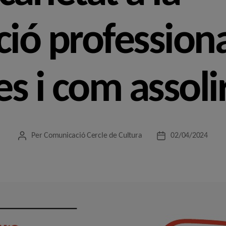
ació profession
s i com assolir
Per
Comunicació Cercle de Cultura
02/04/2024
Autor
Data
de
de
l'entrada
l'entrada