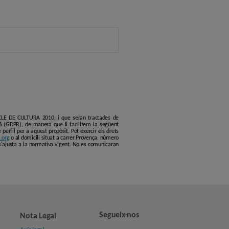
ERCLE DE CULTURA 2010, i que seran tractades de
6 (GDPR), de manera que li facilitem la següent
erfil per a aquest propòsit. Pot exercir els drets
.org
o al domicili situat a carrer Provença, número
s'ajusta a la normativa vigent. No es comunicaran
Segueix-nos
Nota Legal