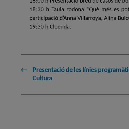
18:00 h Presentació breu de casos de bon
18:30 h Taula rodona “Què més es pot i 
participació d’Anna Villarroya, Alina Bui
19:30 h Cloenda.
←
Presentació de les línies programàti
Cultura