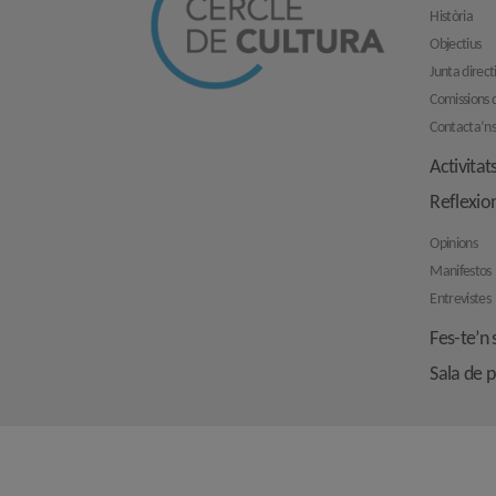
Història
Objectius
Junta direct
Comissions d
Contacta’n
Activitat
Reflexio
Opinions
Manifestos
Entrevistes
Fes-te’n 
Sala de 