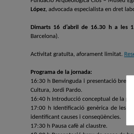
Fundació Arqueològica Clos – Museu Eg
López
, advocada especialista en dret lab
Dimarts 16 d’abril de 16.30 h a les 19
Barcelona).
Activitat gratuïta, aforament limitat.
Rese
Programa de la jornada:
16:30 h Benvinguda i presentació breu de
Cultura, Jordi Pardo.
16:40 h Introducció conceptual de la preca
17:00 h Identificació genèrica de les 
identificant causes i conseqüències.
17:30 h Pausa cafè al claustre.