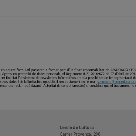
i en aquest formulari passaran a formar part d'un fitxer responsabilitat de ASSOCIACIÓ C
 vigents en protecció de dades personals, el Reglament (UE) 2016/679 de 27 d'abril de 201
er finalitat l'enviament de newsletters informatives amb la possibilitat de fer segmentació de p
es seves dades i de la limitació o oposició al seu tractament en l'e-mail
secretaria@cercledecultura
entar una reclamació davant l'Autoritat de control (aepd.es) si considera que el tractament no 
Cercle de Cultura
Carrer Provença, 298