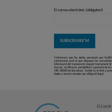
El correu electrònic (obligatori)
L'informem que les dades personals que facilit
conformitat amb el que disposen les normatives
informació del tractament: Aquest tractament té p
d'accés, rectificació, portabilitat i supressió de l
298, 08008 de Barcelona. També te el dret a pres
dades a tercers excepte per obligació legal.
El Cercle