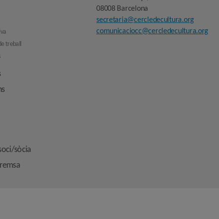
08008 Barcelona
secretaria@cercledecultura.org
comunicaciocc@cercledecultura.org
iva
e treball
s
s
ns
soci/sòcia
premsa