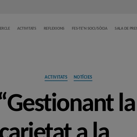
CERCLE
ACTIVITATS
REFLEXIONS
FES-TE’N SOCI/SÒCIA
SALA DE PR
Categories
ACTIVITATS
NOTÍCIES
“Gestionant la 
carietat a la