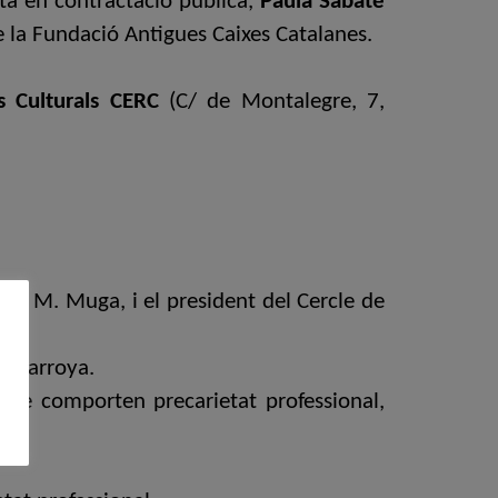
sta en contractació pública,
Paula Sabaté
e la Fundació Antigues Caixes Catalanes.
s Culturals CERC
(C/ de Montalegre, 7,
osa M. Muga, i el president del Cercle de
Villarroya.
que comporten precarietat professional,