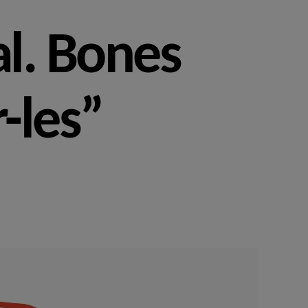
al. Bones
-les”