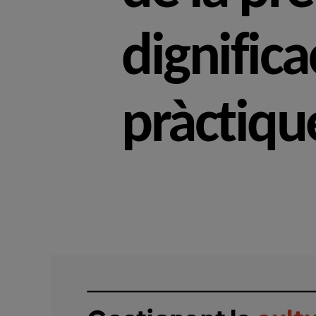
dignific
pràctique