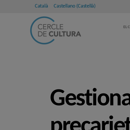
Català
Castellano
(
Castellà
)
EL 
Gestionan
precariet