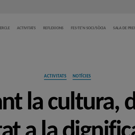
CERCLE
ACTIVITATS
REFLEXIONS
FES-TE’N SOCI/SÒCIA
SALA DE PR
Categories
ACTIVITATS
NOTÍCIES
t la cultura, d
at a la dignific