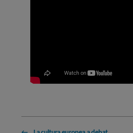
←
La cultura europea a debat