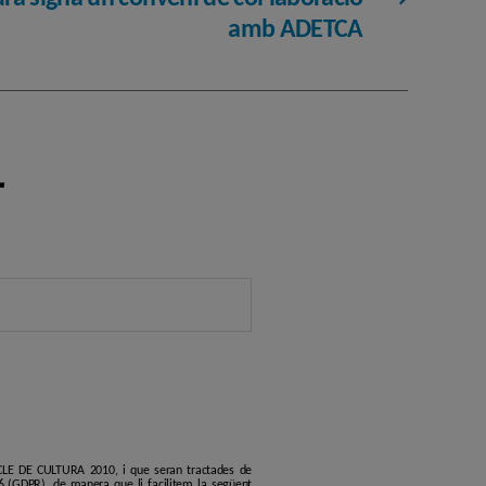
amb ADETCA
r
ERCLE DE CULTURA 2010, i que seran tractades de
6 (GDPR), de manera que li facilitem la següent