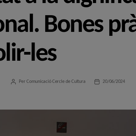
onal. Bones prà
lir-les
Per
Comunicació Cercle de Cultura
20/06/2024
Autor
Data
de
de
l'entrada
l'entrada