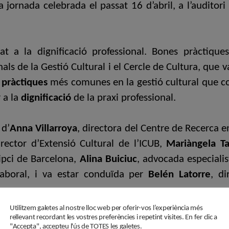
 jornada celebrada el passat 16 d’abril, a l’auditori
tat a la dignificació professional. Bones pràctique
nals de la Gestió Cultural i el Cercle de Cultura, que 
 pràctiques
més comunes en la gestió cultural que com
 a la
dignificació
de la praxi professional.
 d’
Anna Villarroya
, directora del Centre de Recerca e
irector d’Extensió Cultural de l’ICUB,
Mariàngela Ta
ipci de Barcelona,
Alina Buiciuc
, advocada especiali
laboral, i va estar conduïda per
Belén Latorre
, d
Utilitzem galetes al nostre lloc web per oferir-vos l’experiència més
rellevant recordant les vostres preferències i repetint visites. En fer clic a
tar la
relatoria de la jornada
, elaborada per Jaume Fo
"Accepta", accepteu l'ús de TOTES les galetes.