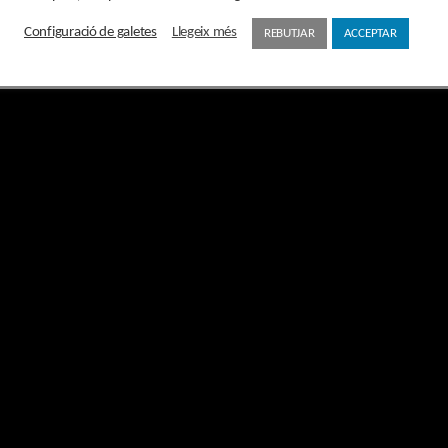
Configuració de galetes
Llegeix més
REBUTJAR
ACCEPTAR
a jornada «Gestionant la cultura, de la precarieta