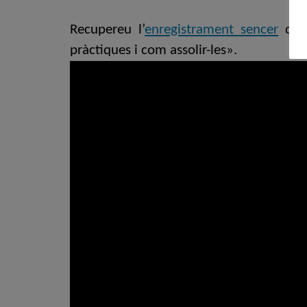
Recupereu l’
enregistrament sencer
de l
pràctiques i com assolir-les».