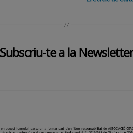
Subscriu-te a la Newslette
i en aquest formulari passaran a formar part d'un fitxer responsabilitat de ASSOCIACIÓ C
 vigents en protecció de dades personals, el Reglament (UE) 2016/679 de 27 d'abril de 201