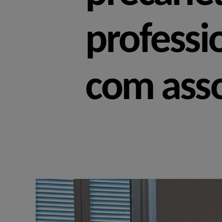
professi
com asso