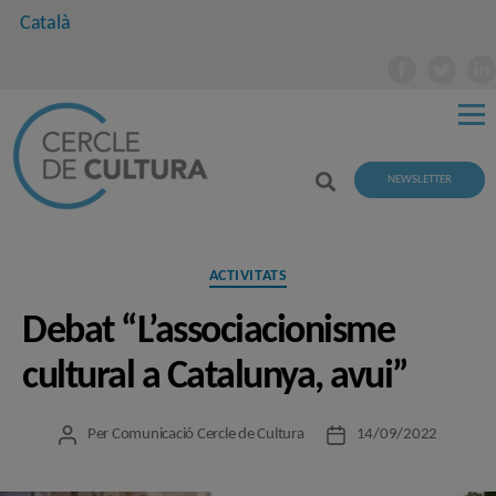
Català
NEWSLETTER
Categories
ACTIVITATS
Debat “L’associacionisme
cultural a Catalunya, avui”
Per
Comunicació Cercle de Cultura
14/09/2022
Autor
Data
de
de
l'entrada
l'entrada