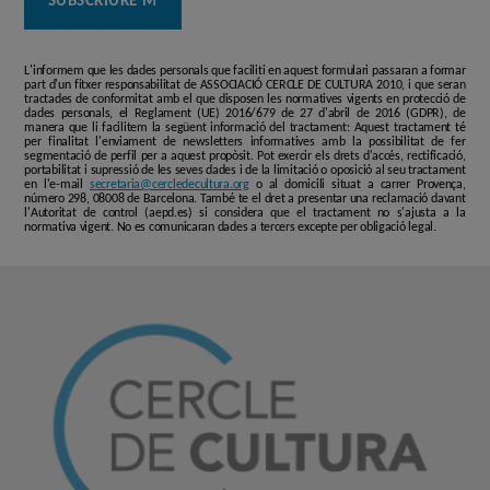
L'informem que les dades personals que faciliti en aquest formulari passaran a formar
part d'un fitxer responsabilitat de ASSOCIACIÓ CERCLE DE CULTURA 2010, i que seran
tractades de conformitat amb el que disposen les normatives vigents en protecció de
dades personals, el Reglament (UE) 2016/679 de 27 d'abril de 2016 (GDPR), de
manera que li facilitem la següent informació del tractament: Aquest tractament té
per finalitat l'enviament de newsletters informatives amb la possibilitat de fer
segmentació de perfil per a aquest propòsit. Pot exercir els drets d'accés, rectificació,
portabilitat i supressió de les seves dades i de la limitació o oposició al seu tractament
en l'e-mail
secretaria@cercledecultura.org
o al domicili situat a carrer Provença,
número 298, 08008 de Barcelona. També te el dret a presentar una reclamació davant
l'Autoritat de control (aepd.es) si considera que el tractament no s'ajusta a la
normativa vigent. No es comunicaran dades a tercers excepte per obligació legal.