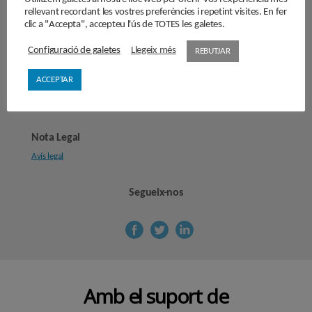
rellevant recordant les vostres preferències i repetint visites. En fer
clic a "Accepta", accepteu l'ús de TOTES les galetes.
Cercle de Cultura
Configuració de galetes
Llegeix més
REBUTJAR
Carrer Provença, 298
08008 Barcelona
ACCEPTAR
secretaria@cercledecultura.org
comunicaciocc@cercledecultura.org
Nota Legal
Avís legal
Segueix-nos
Amb el suport de