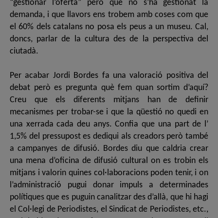
“gestionar l’oferta” però que no s’ha gestionat la
demanda, i que llavors ens trobem amb coses com que
el 60% dels catalans no posa els peus a un museu. Cal,
doncs, parlar de la cultura des de la perspectiva del
ciutadà.
Per acabar Jordi Bordes fa una valoració positiva del
debat però es pregunta què fem quan sortim d’aquí?
Creu que els diferents mitjans han de definir
mecanismes per trobar-se i que la qüestió no quedi en
una xerrada cada deu anys. Confia que una part de l’
1,5% del pressupost es dediqui als creadors però també
a campanyes de difusió. Bordes diu que caldria crear
una mena d’oficina de difusió cultural on es trobin els
mitjans i valorin quines col·laboracions poden tenir, i on
l’administració pugui donar impuls a determinades
polítiques que es puguin canalitzar des d’allà, que hi hagi
el Col·legi de Periodistes, el Sindicat de Periodistes, etc.,