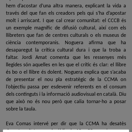
hem d’acostar d’una altra manera, explicant la vida a
través del que fan els creadors pels qui s’ha d’apostar
molt i arriscant. I que cal crear comunitat: el CCCB és
un exemple magnífic de difusió cultural, així com els
llibreters que fan de centres culturals o els museus de
ciència contemporanis. Noguera afirma que ha
desaparegut la crítica cultural dura i que la troba a
faltar. Jordi Amat comenta que les ressenyes més
llegides són aquelles en les que el crític és clar: el llibre
és bo o el llibre és dolent. Noguera explica que s’acaba
de presentar el nou pla estratègic de la CCMA on
l’objectiu passa per esdevenir referents en el consum
dels continguts i la informació audiovisual en català. Diu
que això no és nou però que calia tornar-ho a posar
sobre la taula.
Eva Comas intervé per dir que la CCMA ha desatès
durant molt temps el públic de 12 a 20 anys i que ara