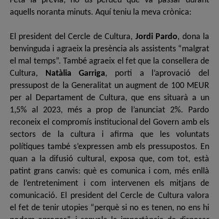
Feta la prèvia, no us perdeu què va passar durant
aquells noranta minuts. Aquí teniu la meva crònica:
El president del Cercle de Cultura,
Jordi Pardo
, dona la
benvinguda i agraeix la presència als assistents “malgrat
el mal temps”. També agraeix el fet que la consellera de
Cultura,
Natàlia Garriga
, porti a l’aprovació del
pressupost de la Generalitat un augment de 100 MEUR
per al Departament de Cultura, que ens situarà a un
1,5% al 2023, més a prop de l’anunciat 2%. Pardo
reconeix el compromís institucional del Govern amb els
sectors de la cultura i afirma que les voluntats
polítiques també s’expressen amb els pressupostos. En
quan a la difusió cultural, exposa que, com tot, està
patint grans canvis: què es comunica i com, més enllà
de l’entreteniment i com intervenen els mitjans de
comunicació. El president del Cercle de Cultura valora
el fet de tenir utopies “perquè si no es tenen, no ens hi