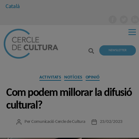
Català
NEWSLETTER
Categories
ACTIVITATS
NOTÍCIES
OPINIÓ
Com podem millorar la difusió
cultural?
Per
Comunicació Cercle de Cultura
23/02/2023
Autor
Data
de
de
l'entrada
l'entrada