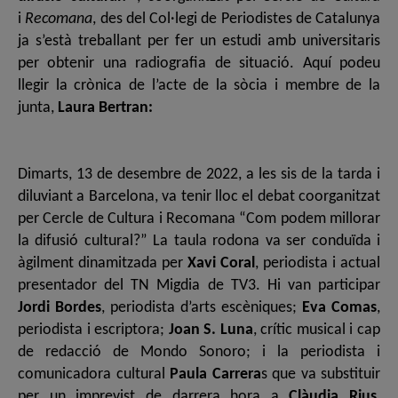
i
Recomana
, des del Col·legi de Periodistes de Catalunya
ja s’està treballant per fer un estudi amb universitaris
per obtenir una radiografia de situació. Aquí podeu
llegir la crònica de l’acte de la sòcia i membre de la
junta,
Laura Bertran:
Dimarts, 13 de desembre de 2022, a les sis de la tarda i
diluviant a Barcelona, va tenir lloc el debat coorganitzat
per Cercle de Cultura i Recomana “Com podem millorar
la difusió cultural?” La taula rodona va ser conduïda i
àgilment dinamitzada per
Xavi Coral
, periodista i actual
presentador del TN Migdia de TV3. Hi van participar
Jordi Bordes
, periodista d’arts escèniques;
Eva Comas
,
periodista i escriptora;
Joan S. Luna
, crític musical i cap
de redacció de Mondo Sonoro; i la periodista i
comunicadora cultural
Paula Carrera
s que va substituir
per un imprevist de darrera hora a
Clàudia Rius
,