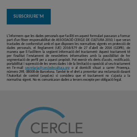
L'informem que les dades personals que faciliti en aquest formulari passaran a formar
part d'un fitxer responsabilitat de ASSOCIACIÓ CERCLE DE CULTURA 2010, i que seran
tractades de conformitat amb el que disposen les normatives vigents en protecció de
dades personals, el Reglament (UE) 2016/679 de 27 d'abril de 2016 (GDPR), de
manera que li facilitem la següent informació del tractament: Aquest tractament té
per finalitat l'enviament de newsletters informatives amb la possibilitat de fer
segmentació de perfil per a aquest propòsit. Pot exercir els drets d'accés, rectificació,
portabilitat i supressió de les seves dades i de la limitació o oposició al seu tractament
en l'e-mail
secretaria@cercledecultura.org
o al domicili situat a carrer Provença,
número 298, 08008 de Barcelona. També te el dret a presentar una reclamació davant
l'Autoritat de control (aepd.es) si considera que el tractament no s'ajusta a la
normativa vigent. No es comunicaran dades a tercers excepte per obligació legal.