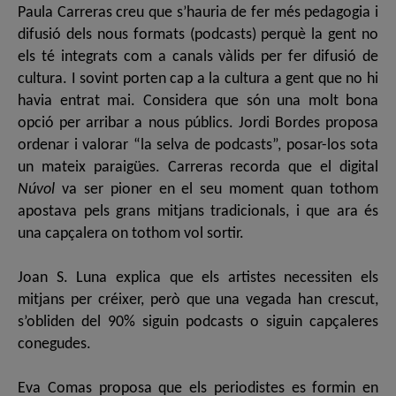
Paula Carreras creu que s’hauria de fer més pedagogia i
difusió dels nous formats (podcasts) perquè la gent no
els té integrats com a canals vàlids per fer difusió de
cultura. I sovint porten cap a la cultura a gent que no hi
havia entrat mai. Considera que són una molt bona
opció per arribar a nous públics. Jordi Bordes proposa
ordenar i valorar “la selva de podcasts”, posar-los sota
un mateix paraigües. Carreras recorda que el digital
Núvol
va ser pioner en el seu moment quan tothom
apostava pels grans mitjans tradicionals, i que ara és
una capçalera on tothom vol sortir.
Joan S. Luna explica que els artistes necessiten els
mitjans per créixer, però que una vegada han crescut,
s’obliden del 90% siguin podcasts o siguin capçaleres
conegudes.
Eva Comas proposa que els periodistes es formin en