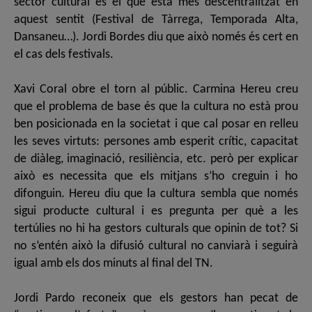
sector cultural és el que està més descentralitzat en
aquest sentit (Festival de Tàrrega, Temporada Alta,
Dansaneu…). Jordi Bordes diu que això només és cert en
el cas dels festivals.
Xavi Coral obre el torn al públic. Carmina Hereu creu
que el problema de base és que la cultura no està prou
ben posicionada en la societat i que cal posar en relleu
les seves virtuts: persones amb esperit crític, capacitat
de diàleg, imaginació, resiliència, etc. però per explicar
això es necessita que els mitjans s’ho creguin i ho
difonguin. Hereu diu que la cultura sembla que només
sigui producte cultural i es pregunta per què a les
tertúlies no hi ha gestors culturals que opinin de tot? Si
no s’entén això la difusió cultural no canviarà i seguirà
igual amb els dos minuts al final del TN.
Jordi Pardo reconeix que els gestors han pecat de