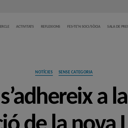
CERCLE
ACTIVITATS
REFLEXIONS
FES-TE’N SOCI/SÒCIA
SALA DE PR
Categories
NOTÍCIES
SENSE CATEGORIA
 s’adhereix a la
ió de la nova L