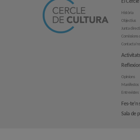
El Cercle
Història
Objectius
Junta direct
Comissions d
Contacta’n
Activitat
Reflexio
Opinions
Manifestos
Entrevistes
Fes-te’n 
Sala de 