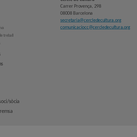
Carrer Provença, 298
08008 Barcelona
secretaria@cercledecultura.org
comunicaciocc@cercledecultura.org
iva
e treball
s
s
ns
soci/sòcia
premsa