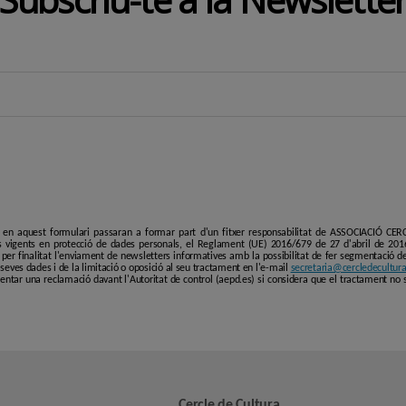
i en aquest formulari passaran a formar part d'un fitxer responsabilitat de ASSOCIACIÓ C
 vigents en protecció de dades personals, el Reglament (UE) 2016/679 de 27 d'abril de 201
er finalitat l'enviament de newsletters informatives amb la possibilitat de fer segmentació de p
es seves dades i de la limitació o oposició al seu tractament en l'e-mail
secretaria@cercledecultura
entar una reclamació davant l'Autoritat de control (aepd.es) si considera que el tractament no 
Cercle de Cultura