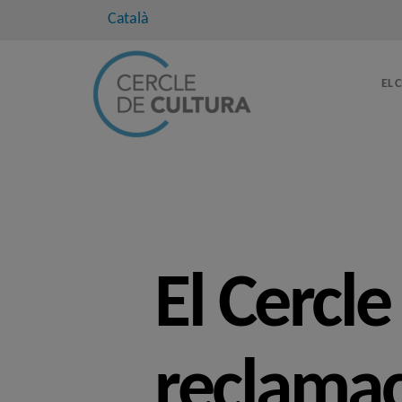
Català
EL 
El Cercle
reclamac