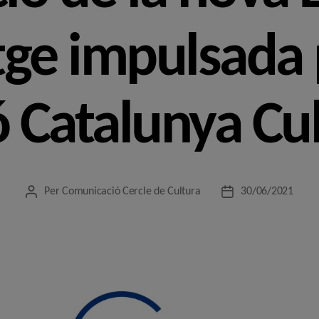
e impulsada p
 Catalunya Cu
Per
Comunicació Cercle de Cultura
30/06/2021
Autor
Data
de
de
l'entrada
l'entrada