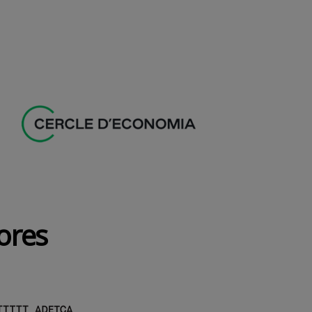
dores