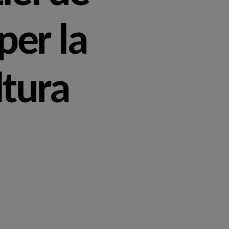
er la
ltura