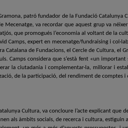
er Gramona, patró fundador de la Fundació Catalunya 
 de Mecenatge, va recordar que aquest grup va néixer
ntatjós, que promogués l’economia al voltant de la cul
 David Camps, expert en mecenatge/fundraising i col·l
a Catalana de Fundacions, el Cercle de Cultura, el Gran
uls. Camps considera que s’està fent «un important 
erar la ciutadania i complementar-la, millorar i esta
tzació, de la participació, del rendiment de comptes i 
atalunya Cultura, va concloure l’acte explicant que 
en als àmbits socials, de recerca i cultura, estiguin 