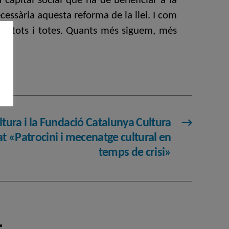
pital social que ha de beneficiar a la
ecessària aquesta reforma de la llei. I com
de tots i totes. Quants més siguem, més
».
ltura i la Fundació Catalunya Cultura
→
t «Patrocini i mecenatge cultural en
temps de crisi»
r