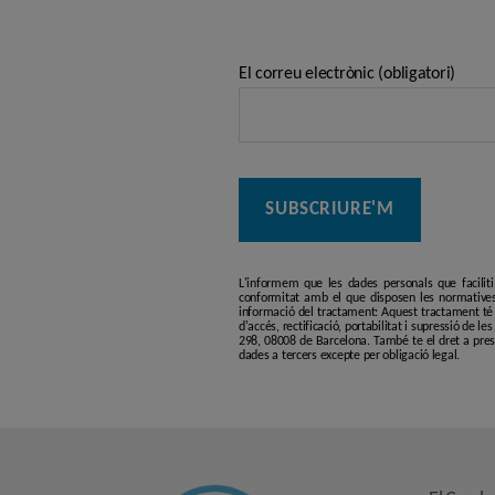
El correu electrònic (obligatori)
L'informem que les dades personals que facilit
conformitat amb el que disposen les normatives
informació del tractament: Aquest tractament té p
d'accés, rectificació, portabilitat i supressió de l
298, 08008 de Barcelona. També te el dret a pres
dades a tercers excepte per obligació legal.