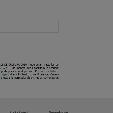
ERCLE DE CULTURA 2010, i que seran tractades de
6 (GDPR), de manera que li facilitem la següent
erfil per a aquest propòsit. Pot exercir els drets
.org
o al domicili situat a carrer Provença, número
s'ajusta a la normativa vigent. No es comunicaran
Segueix-nos