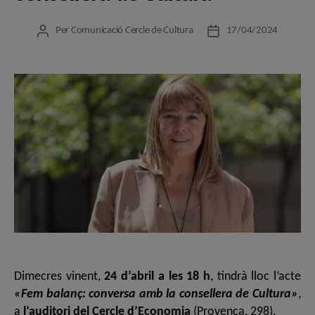
Per
Comunicació Cercle de Cultura
17/04/2024
Autor
Data
de
de
l'entrada
l'entrada
Dimecres vinent,
24 d’abril a les 18 h
, tindrà lloc l’acte
«Fem balanç: conversa amb la consellera de Cultura»
,
a
l’auditori del Cercle d’Economia
(Provença, 298).