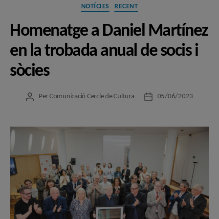
Categories
NOTÍCIES
RECENT
Homenatge a Daniel Martínez
en la trobada anual de socis i
sòcies
Per
Comunicació Cercle de Cultura
05/06/2023
Autor
Data
de
de
l'entrada
l'entrada