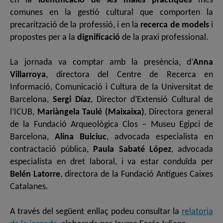
en la
identificació de les males pràctiques
més
comunes en la gestió cultural que comporten la
precarització de la professió, i en la
recerca de models
i
propostes per a la
dignificació
de la praxi professional.
La jornada va comptar amb la presència, d’
Anna
Villarroya
, directora del Centre de Recerca en
Informació, Comunicació i Cultura de la Universitat de
Barcelona,
Sergi Díaz
, Director d’Extensió Cultural de
l’ICUB,
Mariàngela Taulé (Maixaixa)
, Directora general
de la Fundació Arqueològica Clos – Museu Egipci de
Barcelona,
Alina Buiciuc
, advocada especialista en
contractació pública,
Paula Sabaté López
, advocada
especialista en dret laboral, i va estar conduïda per
Belén Latorre
, directora de la Fundació Antigues Caixes
Catalanes.
A través del següent enllaç podeu consultar la
relatoria