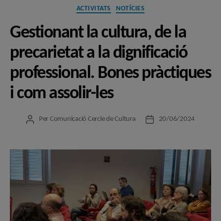
Categories
ACTIVITATS
NOTÍCIES
Gestionant la cultura, de la
precarietat a la dignificació
professional. Bones pràctiques
i com assolir-les
Per
Comunicació Cercle de Cultura
20/06/2024
Autor
Data
de
de
l'entrada
l'entrada