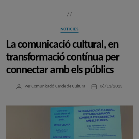
Categories
NOTÍCIES
La comunicació cultural, en
transformació contínua per
connectar amb els públics
Per
Comunicació Cercle de Cultura
06/11/2023
Autor
Data
de
de
l'entrada
l'entrada