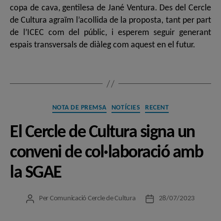
copa de cava, gentilesa de Jané Ventura. Des del Cercle
de Cultura agraïm l’acollida de la proposta, tant per part
de l’ICEC com del públic, i esperem seguir generant
espais transversals de diàleg com aquest en el futur.
Categories
NOTA DE PREMSA
NOTÍCIES
RECENT
El Cercle de Cultura signa un
conveni de col·laboració amb
la SGAE
Per
Comunicació Cercle de Cultura
28/07/2023
Autor
Data
de
de
l'entrada
l'entrada