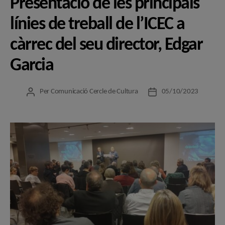
Presentació de les principals
línies de treball de l’ICEC a
càrrec del seu director, Edgar
Garcia
Per
Comunicació Cercle de Cultura
05/10/2023
Autor
Data
de
de
l'entrada
l'entrada