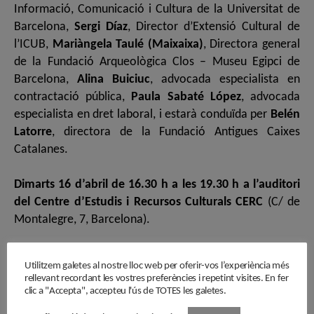
Informació, Comunicació i Cultura de la Universitat de
Barcelona,
Sergi Díaz
, Director d’Extensió Cultural de
l’ICUB,
Mariàngela Taulé (Maixaixa)
, Directora general
de la Fundació Arqueològica Clos – Museu Egipci de
Barcelona,
Alina Buiciuc
, advocada especialista en
contractació pública,
Paula Sabaté López
, advocada
especialista en dret laboral, i estarà conduïda per
Belén
Latorre
, directora de la Fundació Antigues Caixes
Catalanes.
Dimarts 16 d’abril de 16.30 h a les 19.30 h a l’auditori
del Centre d’Estudis i Recursos Culturals CERC
(C/ de
Montalegre, 7, Barcelona).
Activitat gratuïta, aforament limitat.
Reserva la teva
Utilitzem galetes al nostre lloc web per oferir-vos l’experiència més
plaça al següent enllaç.
rellevant recordant les vostres preferències i repetint visites. En fer
clic a "Accepta", accepteu l'ús de TOTES les galetes.
Programa de la jornada: