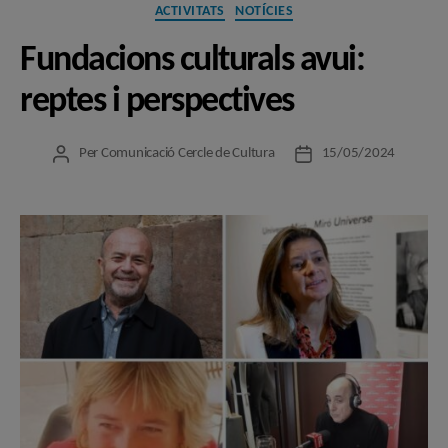
Categories
ACTIVITATS
NOTÍCIES
Fundacions culturals avui:
reptes i perspectives
Per
Comunicació Cercle de Cultura
15/05/2024
Autor
Data
de
de
l'entrada
l'entrada