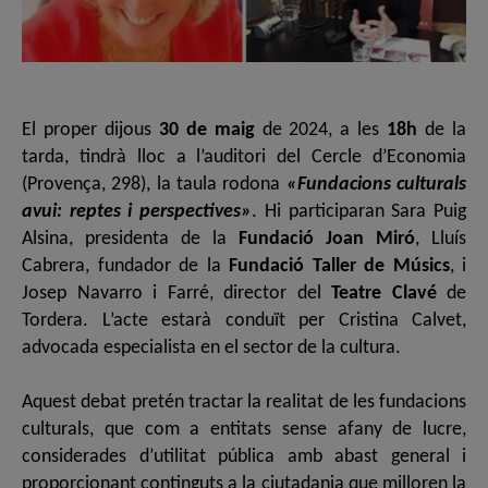
El proper dijous
30 de maig
de 2024, a les
18h
de la
tarda, tindrà lloc a l’auditori del Cercle d’Economia
(Provença, 298), la taula rodona
«Fundacions culturals
avui: reptes i perspectives»
. Hi participaran Sara Puig
Alsina, presidenta de la
Fundació Joan Miró
, Lluís
Cabrera, fundador de la
Fundació Taller de Músics
, i
Josep Navarro i Farré, director del
Teatre Clavé
de
Tordera. L’acte estarà conduït per Cristina Calvet,
advocada especialista en el sector de la cultura.
Aquest debat pretén tractar la realitat de les fundacions
culturals, que com a entitats sense afany de lucre,
considerades d’utilitat pública amb abast general i
proporcionant continguts a la ciutadania que milloren la