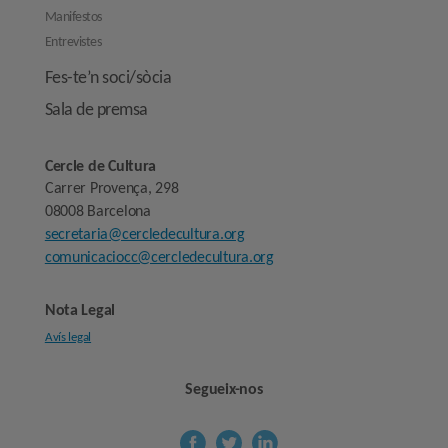
Manifestos
Entrevistes
Fes-te’n soci/sòcia
Sala de premsa
Cercle de Cultura
Carrer Provença, 298
08008 Barcelona
secretaria@cercledecultura.org
comunicaciocc@cercledecultura.org
Nota Legal
Avís legal
Segueix-nos