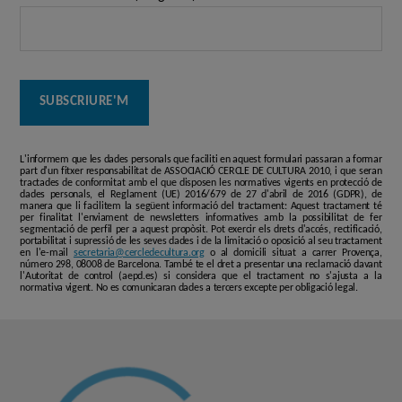
L'informem que les dades personals que faciliti en aquest formulari passaran a formar
part d'un fitxer responsabilitat de ASSOCIACIÓ CERCLE DE CULTURA 2010, i que seran
tractades de conformitat amb el que disposen les normatives vigents en protecció de
dades personals, el Reglament (UE) 2016/679 de 27 d'abril de 2016 (GDPR), de
manera que li facilitem la següent informació del tractament: Aquest tractament té
per finalitat l'enviament de newsletters informatives amb la possibilitat de fer
segmentació de perfil per a aquest propòsit. Pot exercir els drets d'accés, rectificació,
portabilitat i supressió de les seves dades i de la limitació o oposició al seu tractament
en l'e-mail
secretaria@cercledecultura.org
o al domicili situat a carrer Provença,
número 298, 08008 de Barcelona. També te el dret a presentar una reclamació davant
l'Autoritat de control (aepd.es) si considera que el tractament no s'ajusta a la
normativa vigent. No es comunicaran dades a tercers excepte per obligació legal.