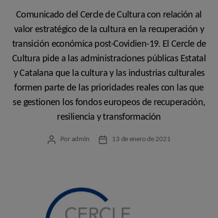
Comunicado del Cercle de Cultura con relación al
valor estratégico de la cultura en la recuperación y
transición económica post-Covidien-19. El Cercle de
Cultura pide a las administraciones públicas Estatal
y Catalana que la cultura y las industrias culturales
formen parte de las prioridades reales con las que
se gestionen los fondos europeos de recuperación,
resiliencia y transformación
Por
admin
13 de enero de 2021
Autor
Fecha
de
de
la
la
entrada
entrada