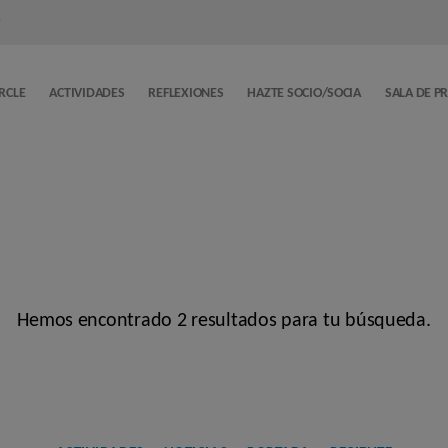
)
ERCLE
ACTIVIDADES
REFLEXIONES
HAZTE SOCIO/SOCIA
SALA DE P
Hemos encontrado 2 resultados para tu búsqueda.
Categorías