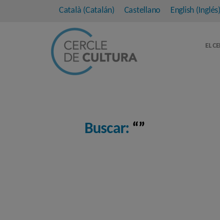
Català
(
Catalán
)
Castellano
English
(
Inglés
EL C
Buscar:
“”