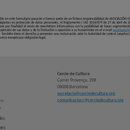
lite en este formulario pasarán a formar parte de un fichero responsabilidad de ASOCIACIÓN
igentes en protección de datos personales, el Reglamento ( UE) 2016/679 de 27 de abril de 20
ene por finalidad el envío de newsletters informativas con la posibilidad de hacer segmentación
 supresión de sus datos y de la limitación u oposición a su tratamiento en el e-mail
secretaria@c
También tiene el derecho a presentar una reclamación ante la Autoridad de control (aepd.es) 
eros excepto por obligación legal.
Cercle de Cultura
Carrer Provença, 298
08008 Barcelona
secretaria@cercledecultura.org
comunicaciocc@cercledecultura.org
iva
s
des
nes