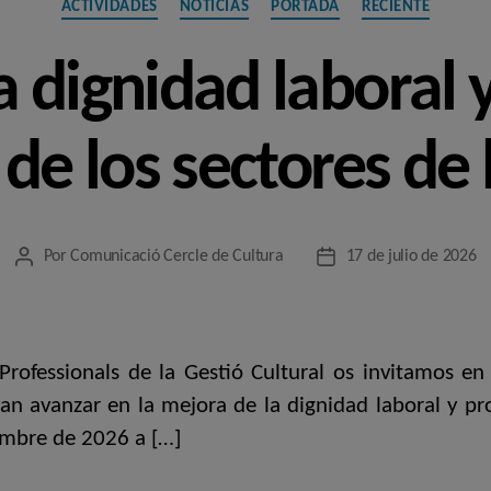
ACTIVIDADES
NOTICIAS
PORTADA
RECIENTE
 dignidad laboral 
de los sectores de 
Por
Comunicació Cercle de Cultura
17 de julio de 2026
Autor
Fecha
de
de
la
la
entrada
entrada
 Professionals de la Gestió Cultural os invitamos 
an avanzar en la mejora de la dignidad laboral y prof
iembre de 2026 a […]