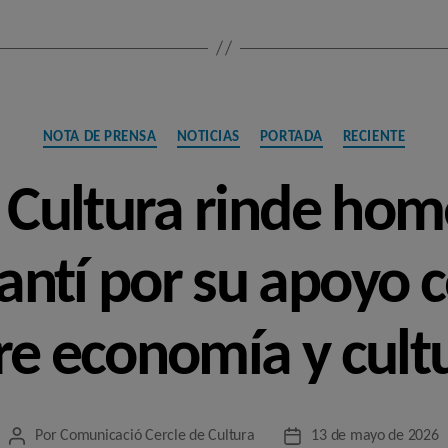
Categorías
NOTA DE PRENSA
NOTICIAS
PORTADA
RECIENTE
e Cultura rinde hom
ntí por su apoyo c
re economía y cult
Por
Comunicació Cercle de Cultura
13 de mayo de 2026
Autor
Fecha