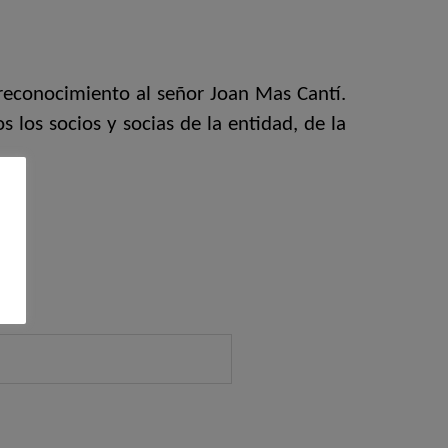
 reconocimiento al señor Joan Mas Cantí.
 los socios y socias de la entidad, de la