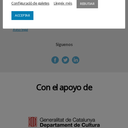
secretaria@cercledecultura.org
Configuració de galetes
Llegeix més
REBUTJAR
comunicaciocc@cercledecultura.org
ACCEPTAR
Nota legal
Aviso legal
Síguenos
Con el apoyo de