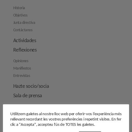
Historia
Objetivos
Junta directiva
Contáctanos
Actividades
Reflexiones
Opiniones
Manifiestos
Entrevistas
Hazte socio/socia
Sala de prensa
Cercle de Cultura
Utilitzem galetes al nostre lloc web per oferir-vos l’experiència més
Carrer Provença, 298
rellevant recordant les vostres preferències i repetint visites. En fer
clic a "Accepta", accepteu l'ús de TOTES les galetes.
08008 Barcelona