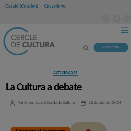
Català
(
Catalán
)
Castellano
NEWSLETTER
Categorías
ACTIVIDADES
La Cultura a debate
Por
Comunicació Cercle de Cultura
25 de abril de 2024
Autor
Fecha
de
de
la
la
entrada
entrada