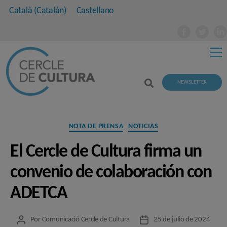
Català
(
Catalán
)
Castellano
NEWSLETTER
Categorías
NOTA DE PRENSA
NOTICIAS
El Cercle de Cultura firma un
convenio de colaboración con
ADETCA
Por
Comunicació Cercle de Cultura
25 de julio de 2024
Autor
Fecha