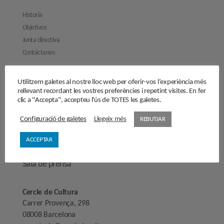
Historia
Objetivos
Junta directiva
Contáctanos
Actividades
Utilitzem galetes al nostre lloc web per oferir-vos l’experiència més
Reflexiones
rellevant recordant les vostres preferències i repetint visites. En fer
clic a "Accepta", accepteu l'ús de TOTES les galetes.
Opiniones
Manifiestos
Configuració de galetes
Llegeix més
REBUTJAR
Entrevistas
ACCEPTAR
Hazte socio/socia
Sala de prensa
Cercle de Cultura
Carrer Provença, 298
08008 Barcelona