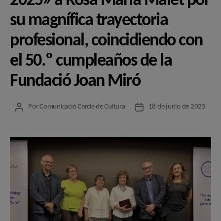
2025» a Rosa Maria Malet por
su magnífica trayectoria
profesional, coincidiendo con
el 50.º cumpleaños de la
Fundació Joan Miró
Por
Comunicació Cercle de Cultura
18 de junio de 2025
Autor
Fecha
de
de
la
la
entrada
entrada