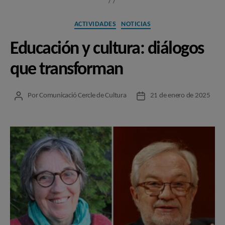
Categorías
ACTIVIDADES
NOTICIAS
Educación y cultura: diálogos
que transforman
Por
Comunicació Cercle de Cultura
21 de enero de 2025
Autor
Fecha
de
de
la
la
entrada
entrada