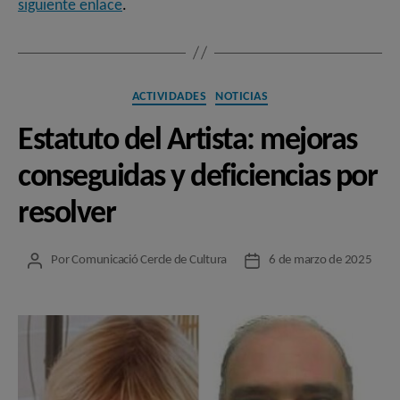
siguiente enlace
.
Categorías
ACTIVIDADES
NOTICIAS
Estatuto del Artista: mejoras
conseguidas y deficiencias por
resolver
Por
Comunicació Cercle de Cultura
6 de marzo de 2025
Autor
Fecha
de
de
la
la
entrada
entrada