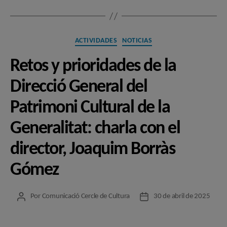
Categorías
ACTIVIDADES
NOTICIAS
Retos y prioridades de la
Direcció General del
Patrimoni Cultural de la
Generalitat: charla con el
director, Joaquim Borràs
Gómez
Por
Comunicació Cercle de Cultura
30 de abril de 2025
Autor
Fecha
de
de
la
la