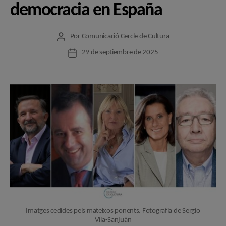
democracia en España
Por
Comunicació Cercle de Cultura
Autor
de
29 de septiembre de 2025
Fecha
la
de
entrada
la
entrada
Imatges cedides pels mateixos ponents. Fotografia de Sergio
Vila-Sanjuán