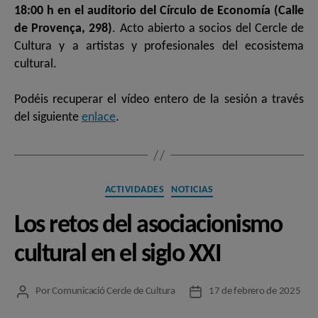
18:00 h en el auditorio del Círculo de Economía (Calle
de Provença, 298)
. Acto abierto a socios del Cercle de
Cultura y a artistas y profesionales del ecosistema
cultural.
Podéis recuperar el vídeo entero de la sesión a través
del siguiente
enlace
.
Categorías
ACTIVIDADES
NOTICIAS
Los retos del asociacionismo
cultural en el siglo XXI
Por
Comunicació Cercle de Cultura
17 de febrero de 2025
Autor
Fecha
de
de