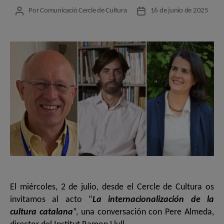
Por
Comunicació Cercle de Cultura
16 de junio de 2025
Autor
Fecha
de
de
la
la
entrada
entrada
El miércoles, 2 de julio, desde el Cercle de Cultura os
invitamos al acto “
La internacionalización de la
cultura catalana
”, una conversación con Pere Almeda,