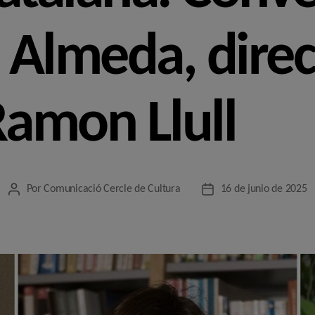
 Almeda, direc
Ramon Llull
Por
Comunicació Cercle de Cultura
16 de junio de 2025
Autor
Fecha
de
de
la
la
entrada
entrada