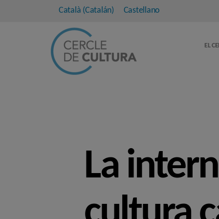
Català
(
Catalán
)
Castellano
EL C
La intern
cultura 