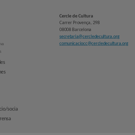
Cercle de Cultura
Carrer Provença, 298
08008 Barcelona
secretaria@cercledecultura.org
comunicaciocc@cercledecultura.org
iva
s
des
nes
cio/socia
prensa