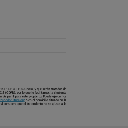
 CERCLE DE CULTURA 2010, y que serán tratados de
16 (GDPR), por lo que le facilitamos la siguiente
 de perfil para este propósito. Puede ejercer los
ercledecultura.org
o en el domicilio situado en la
si considera que el tratamiento no se ajusta a la