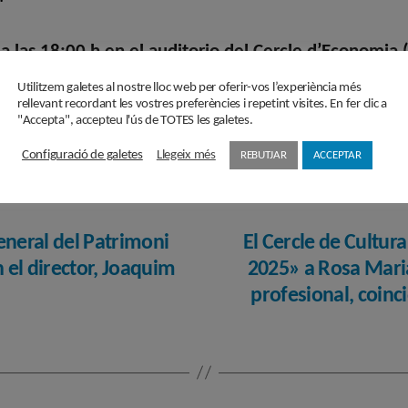
 a las 18:00 h en el auditorio del Cercle d’Economia
Utilitzem galetes al nostre lloc web per oferir-vos l’experiència més
í
.
rellevant recordant les vostres preferències i repetint visites. En fer clic a
"Accepta", accepteu l'ús de TOTES les galetes.
Configuració de galetes
Llegeix més
REBUTJAR
ACCEPTAR
eneral del Patrimoni
El Cercle de Cultur
n el director, Joaquim
2025» a Rosa Maria
profesional, coinc