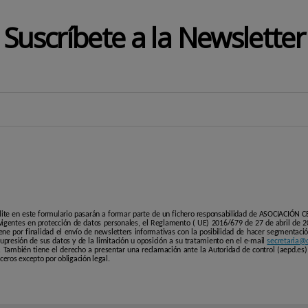
Suscríbete a la Newsletter
lite en este formulario pasarán a formar parte de un fichero responsabilidad de ASOCIACIÓN
igentes en protección de datos personales, el Reglamento ( UE) 2016/679 de 27 de abril de 20
ene por finalidad el envío de newsletters informativas con la posibilidad de hacer segmentación
 supresión de sus datos y de la limitación u oposición a su tratamiento en el e-mail
secretaria@c
También tiene el derecho a presentar una reclamación ante la Autoridad de control (aepd.es) 
eros excepto por obligación legal.