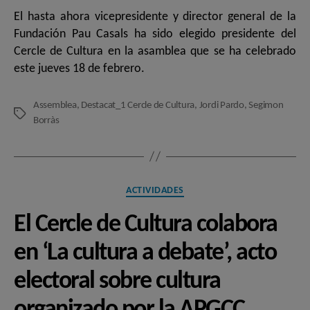
entrada
entrada
El hasta ahora vicepresidente y director general de la
Fundación Pau Casals ha sido elegido presidente del
Cercle de Cultura en la asamblea que se ha celebrado
este jueves 18 de febrero.
Assemblea
,
Destacat_1 Cercle de Cultura
,
Jordi Pardo
,
Segimon
Etiquetas
Borràs
Categorías
ACTIVIDADES
El Cercle de Cultura colabora
en ‘La cultura a debate’, acto
electoral sobre cultura