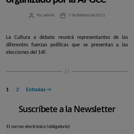
organizado por la APGCC
Por
admin
5 de febrero de 2021
Autor
Fecha
de
de
la
la
entrada
entrada
La Cultura a debate reunirá representantes de las
diferentes fuerzas políticas que se presentan a las
elecciones del 14F.
Paginación
1
2
Entradas
→
de
Suscríbete a la Newsletter
entradas
El correo electrónico (obligatorio)