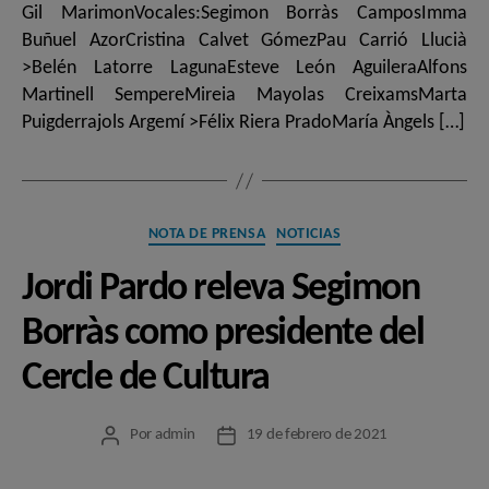
Gil MarimonVocales:Segimon Borràs CamposImma
Buñuel AzorCristina Calvet GómezPau Carrió Llucià
>Belén Latorre LagunaEsteve León AguileraAlfons
Martinell SempereMireia Mayolas CreixamsMarta
Puigderrajols Argemí >Félix Riera PradoMaría Àngels […]
Categorías
NOTA DE PRENSA
NOTICIAS
Jordi Pardo releva Segimon
Borràs como presidente del
Cercle de Cultura
Por
admin
19 de febrero de 2021
Autor
Fecha
de
de
la
la