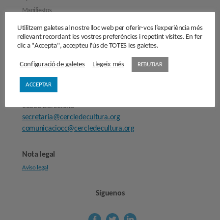
Manifiestos
Entrevistas
Utilitzem galetes al nostre lloc web per oferir-vos l’experiència més
rellevant recordant les vostres preferències i repetint visites. En fer
Hazte socio/socia
clic a "Accepta", accepteu l'ús de TOTES les galetes.
Sala de prensa
Configuració de galetes
Llegeix més
REBUTJAR
Cercle de Cultura
ACCEPTAR
Carrer Provença, 298
08008 Barcelona
secretaria@cercledecultura.org
comunicaciocc@cercledecultura.org
Nota legal
Aviso legal
Síguenos