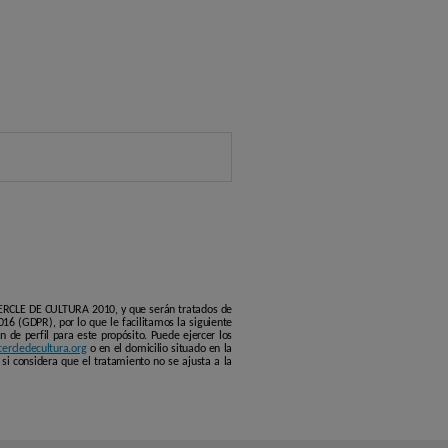
 CERCLE DE CULTURA 2010, y que serán tratados de
16 (GDPR), por lo que le facilitamos la siguiente
 de perfil para este propósito. Puede ejercer los
ercledecultura.org
o en el domicilio situado en la
si considera que el tratamiento no se ajusta a la