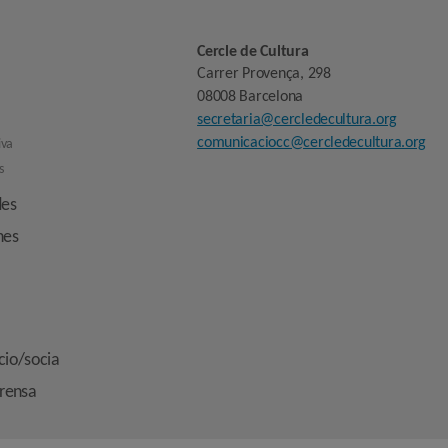
Cercle de Cultura
Carrer Provença, 298
08008 Barcelona
secretaria@cercledecultura.org
comunicaciocc@cercledecultura.org
iva
s
des
nes
cio/socia
prensa