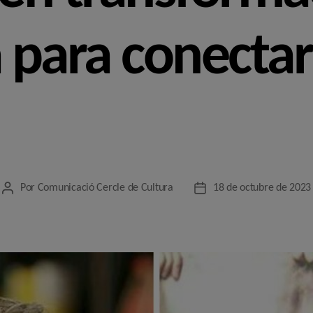
 para conectar
Por
Comunicació Cercle de Cultura
18 de octubre de 2023
Autor
Fecha
de
de
la
la
entrada
entrada