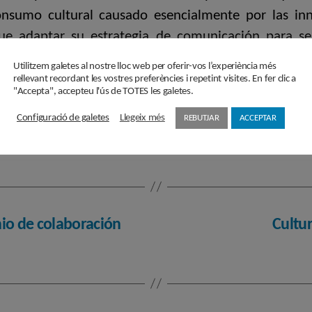
sumo cultural causado esencialmente por las inn
que adaptar su estrategia de comunicación para se
ctiva de futuro se contará con la participación de
Utilitzem galetes al nostre lloc web per oferir-vos l’experiència més
d, Lorena Benito.
rellevant recordant les vostres preferències i repetint visites. En fer clic a
"Accepta", accepteu l'ús de TOTES les galetes.
esaria inscripción previa en
Configuració de galetes
Llegeix més
REBUTJAR
ACCEPTAR
nio de colaboración
Cultur