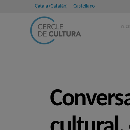
Català
(
Catalán
)
Castellano
EL C
Conversa
cultural