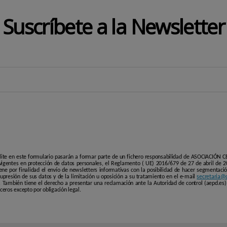
Suscríbete a la Newsletter
lite en este formulario pasarán a formar parte de un fichero responsabilidad de ASOCIACIÓN
igentes en protección de datos personales, el Reglamento ( UE) 2016/679 de 27 de abril de 20
ene por finalidad el envío de newsletters informativas con la posibilidad de hacer segmentación
 supresión de sus datos y de la limitación u oposición a su tratamiento en el e-mail
secretaria@c
También tiene el derecho a presentar una reclamación ante la Autoridad de control (aepd.es) 
eros excepto por obligación legal.