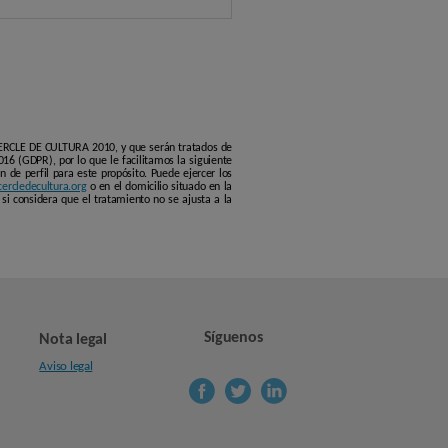
 CERCLE DE CULTURA 2010, y que serán tratados de
16 (GDPR), por lo que le facilitamos la siguiente
 de perfil para este propósito. Puede ejercer los
ercledecultura.org
o en el domicilio situado en la
si considera que el tratamiento no se ajusta a la
Síguenos
Nota legal
Aviso legal