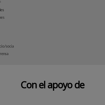
s
des
nes
cio/socia
prensa
Con el apoyo de