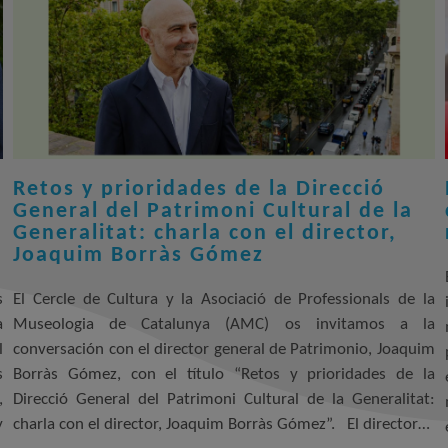
Retos y prioridades de la Direcció
General del Patrimoni Cultural de la
Generalitat: charla con el director,
Joaquim Borràs Gómez
s
El Cercle de Cultura y la Asociació de Professionals de la
a
Museologia de Catalunya (AMC) os invitamos a la
l
conversación con el director general de Patrimonio, Joaquim
s
Borràs Gómez, con el título “Retos y prioridades de la
,
Direcció General del Patrimoni Cultural de la Generalitat:
y
charla con el director, Joaquim Borràs Gómez”. El director…