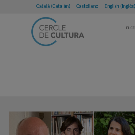
Català
(
Catalán
)
Castellano
English
(
Inglés
EL C