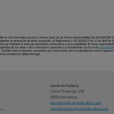
lite en este formulario pasarán a formar parte de un fichero responsabilidad de ASOCIACIÓN
igentes en protección de datos personales, el Reglamento ( UE) 2016/679 de 27 de abril de 20
ene por finalidad el envío de newsletters informativas con la posibilidad de hacer segmentación
 supresión de sus datos y de la limitación u oposición a su tratamiento en el e-mail
secretaria@c
También tiene el derecho a presentar una reclamación ante la Autoridad de control (aepd.es) 
eros excepto por obligación legal.
Cercle de Cultura
Carrer Provença, 298
08008 Barcelona
secretaria@cercledecultura.org
comunicaciocc@cercledecultura.org
iva