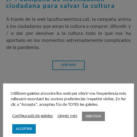
ciudadana para salvar la cultura
A través de la web laculturaemtoca.cat, la campaña anima
a los ciudadanos que aman la cultura a comprar, difundir y
/ o dar por devolver a la cultura todo lo que nos ha
aportado en los momentos extremadamente complicados
de la pandemia.
LEER MÁS
Utilitzem galetes al nostre lloc web per oferir-vos l’experiència més
rellevant recordant les vostres preferències i repetint visites. En fer
clic a "Accepta", accepteu l'ús de TOTES les galetes.
Configuració de galetes
Llegeix més
REBUTJAR
ACCEPTAR
Suscríbete a la Newsletter