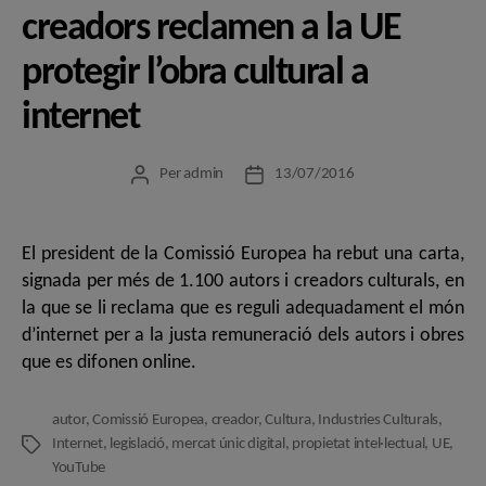
creadors reclamen a la UE
protegir l’obra cultural a
internet
Per
admin
13/07/2016
Autor
Data
de
de
l'entrada
l'entrada
El president de la Comissió Europea ha rebut una carta,
signada per més de 1.100 autors i creadors culturals, en
la que se li reclama que es reguli adequadament el món
d’internet per a la justa remuneració dels autors i obres
que es difonen online.
autor
,
Comissió Europea
,
creador
,
Cultura
,
Industries Culturals
,
Internet
,
legislació
,
mercat únic digital
,
propietat intel·lectual
,
UE
,
Etiquetes
YouTube