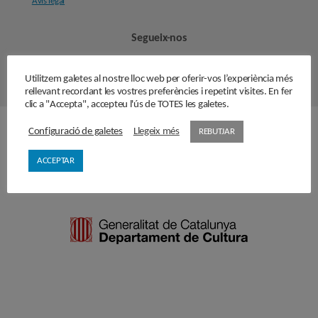
Avís legal
Segueix-nos
Utilitzem galetes al nostre lloc web per oferir-vos l’experiència més
rellevant recordant les vostres preferències i repetint visites. En fer
clic a "Accepta", accepteu l'ús de TOTES les galetes.
Configuració de galetes
Llegeix més
REBUTJAR
Amb el suport de
ACCEPTAR