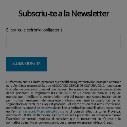
Subscriu-te a la Newsletter
El correu electrònic (obligatori)
L'informem que les dades personals que faciliti en aquest formulari passaran a formar
part d'un fitxer responsabilitat de ASSOCIACIÓ CERCLE DE CULTURA 2010, i que seran
tractades de conformitat amb el que disposen les normatives vigents en protecció de
dades personals, el Reglament (UE) 2016/679 de 27 d'abril de 2016 (GDPR), de
manera que li facilitem la següent informació del tractament: Aquest tractament té
per finalitat l'enviament de newsletters informatives amb la possibilitat de fer
segmentació de perfil per a aquest propòsit. Pot exercir els drets d'accés, rectificació,
portabilitat i supressió de les seves dades i de la limitació o oposició al seu tractament
en l'e-mail
secretaria@cercledecultura.org
o al domicili situat a carrer Provença,
número 298, 08008 de Barcelona. També te el dret a presentar una reclamació davant
l'Autoritat de control (aepd.es) si considera que el tractament no s'ajusta a la
normativa vigent. No es comunicaran dades a tercers excepte per obligació legal.