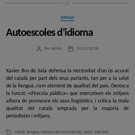
Categories
OPINIÓ
Autoescoles d’idioma
Per
admin
19/12/2016
Autor
Data
de
de
l'entrada
l'entrada
Xavier Bru de Sala defensa la necessitat d’un ús acurat
del català per part dels seus parlants, tan per a la salut
de la llengua, com element de qualitat del país. Destaca
la funció «d’escola pública» que exerceixen els mitjans
alhora de promoure els usos lingüístics, i critica la mala
qualitat del català emprada per la majoria de
periodistes i mitjans.
català
,
llengua
,
mitjans de comunicació
,
ràdio
,
televisió
Etiquetes