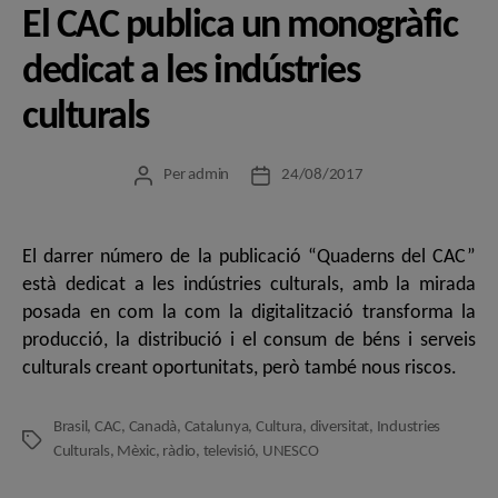
El CAC publica un monogràfic
dedicat a les indústries
culturals
Per
admin
24/08/2017
Autor
Data
de
de
l'entrada
l'entrada
El darrer número de la publicació “Quaderns del CAC”
està dedicat a les indústries culturals, amb la mirada
posada en com la com la digitalització transforma la
producció, la distribució i el consum de béns i serveis
culturals creant oportunitats, però també nous riscos.
Brasil
,
CAC
,
Canadà
,
Catalunya
,
Cultura
,
diversitat
,
Industries
Etiquetes
Culturals
,
Mèxic
,
ràdio
,
televisió
,
UNESCO