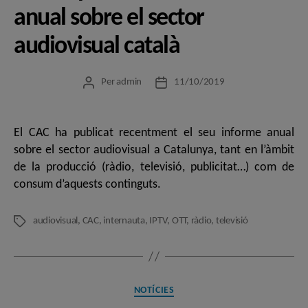
anual sobre el sector
audiovisual català
Per
admin
11/10/2019
Autor
Data
de
de
l'entrada
l'entrada
El CAC ha publicat recentment el seu informe anual
sobre el sector audiovisual a Catalunya, tant en l’àmbit
de la producció (ràdio, televisió, publicitat…) com de
consum d’aquests continguts.
audiovisual
,
CAC
,
internauta
,
IPTV
,
OTT
,
ràdio
,
televisió
Etiquetes
Categories
NOTÍCIES