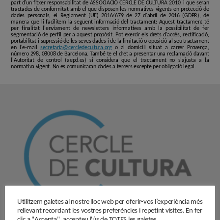
part d'un fitxer responsabilitat de ASSOCIACIÓ CERCLE DE CULTURA 2010, i que seran
tractades de conformitat amb el que disposen les normatives vigents en protecció de
dades personals, el Reglament (UE) 2016/679 de 27 d'abril de 2016 (GDPR), de
manera que li facilitem la següent informació del tractament: Aquest tractament té
per finalitat l'enviament de newsletters informatives amb la possibilitat de fer
segmentació de perfil per a aquest propòsit. Pot exercir els drets d'accés, rectificació,
portabilitat i supressió de les seves dades i de la limitació o oposició al seu tractament
en l'e-mail
secretaria@cercledecultura.org
o al domicili situat a carrer Provença,
número 298, 08008 de Barcelona. També te el dret a presentar una reclamació davant
l'Autoritat de control (aepd.es) si considera que el tractament no s'ajusta a la
normativa vigent. No es comunicaran dades a tercers excepte per obligació legal.
Utilitzem galetes al nostre lloc web per oferir-vos l’experiència més
rellevant recordant les vostres preferències i repetint visites. En fer
clic a "Accepta", accepteu l'ús de TOTES les galetes.