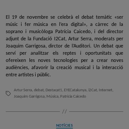
de
de
l'entrada
l'entrada
El 19 de novembre se celebrà el debat temàtic «ser
músic i fer música en l’era digital», a càrrec de la
soprano i musicòloga Patrícia Caicedo, i del director
adjunt de la Fundació I2Cat, Artur Serra, moderats per
Joaquim Garrigosa, dirctor de l’Auditori. Un debat que
serví per analitzar els reptes i oportunitats que
ofereixen les noves tecnologies per a crear noves
audiències, afavorir la creació musical i la interacció
entre artistes i públic.
Artur Serra
,
debat
,
Destacat1
,
EYECatalunya
,
i2Cat
,
Internet
,
Etiquetes
Joaquim Garrigosa
,
Música
,
Patrícia Caicedo
Categories
NOTÍCIES