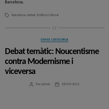
Barcelona.
Barcelona
,
debat
,
Política Cultural
Etiquetes
Categories
SENSE CATEGORIA
Debat temàtic: Noucentisme
contra Modernisme i
viceversa
Per
admin
28/04/2015
Autor
Data
de
de
l'entrada
l'entrada