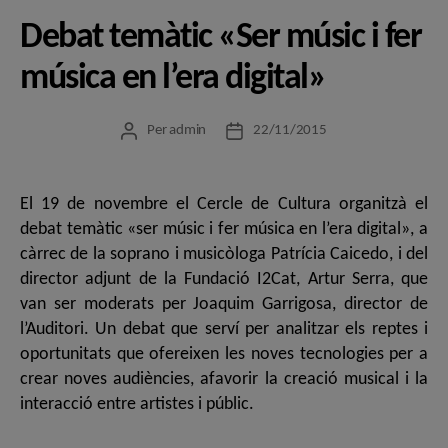
Debat temàtic «Ser músic i fer
música en l’era digital»
Per
admin
22/11/2015
Autor
Data
de
de
l'entrada
l'entrada
El 19 de novembre el Cercle de Cultura organitzà el
debat temàtic «ser músic i fer música en l’era digital», a
càrrec de la soprano i musicòloga Patrícia Caicedo, i del
director adjunt de la Fundació I2Cat, Artur Serra, que
van ser moderats per Joaquim Garrigosa, director de
l’Auditori. Un debat que serví per analitzar els reptes i
oportunitats que ofereixen les noves tecnologies per a
crear noves audiències, afavorir la creació musical i la
interacció entre artistes i públic.