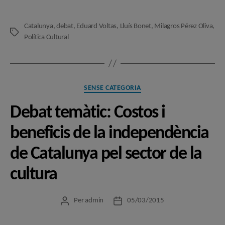
Catalunya
,
debat
,
Eduard Voltas
,
Lluís Bonet
,
Milagros Pérez Oliva
,
Etiquetes
Política Cultural
Categories
SENSE CATEGORIA
Debat temàtic: Costos i
beneficis de la independència
de Catalunya pel sector de la
cultura
Per
admin
05/03/2015
Autor
Data
de
de
l'entrada
l'entrada