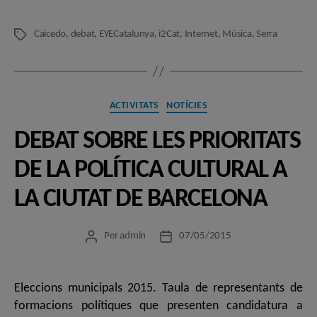
Caicedo
,
debat
,
EYECatalunya
,
i2Cat
,
Internet
,
Música
,
Serra
Etiquetes
Categories
ACTIVITATS
NOTÍCIES
DEBAT SOBRE LES PRIORITATS
DE LA POLÍTICA CULTURAL A
LA CIUTAT DE BARCELONA
Per
admin
07/05/2015
Autor
Data
de
de
l'entrada
l'entrada
Eleccions municipals 2015. Taula de representants de
formacions polítiques que presenten candidatura a