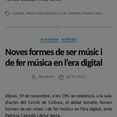
Caicedo
,
debat
,
EYECatalunya
,
i2Cat
,
Internet
,
Música
,
Serra
Etiquetes
Categories
ACTIVITATS
NOTÍCIES
Noves formes de ser músic i
de fer música en l’era digital
Per
admin
02/11/2015
Autor
Data
de
de
l'entrada
l'entrada
Dijous, 19 de novembre, a les 19h. se celebrarà, a la sala
d’actes del Cercle de Cultura, el debat temàtic Noves
formes de ser músic i de fer música en l’era digital, amb
Patrícia Caicedo i Artur Serra.