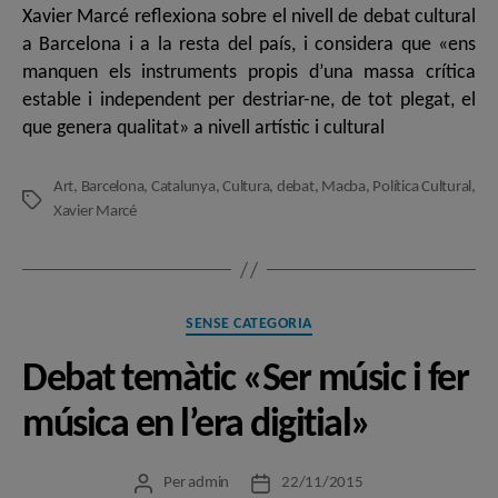
Xavier Marcé reflexiona sobre el nivell de debat cultural
a Barcelona i a la resta del país, i considera que «ens
manquen els instruments propis d’una massa crítica
estable i independent per destriar-ne, de tot plegat, el
que genera qualitat» a nivell artístic i cultural
Art
,
Barcelona
,
Catalunya
,
Cultura
,
debat
,
Macba
,
Política Cultural
,
Etiquetes
Xavier Marcé
Categories
SENSE CATEGORIA
Debat temàtic «Ser músic i fer
música en l’era digitial»
Per
admin
22/11/2015
Autor
Data