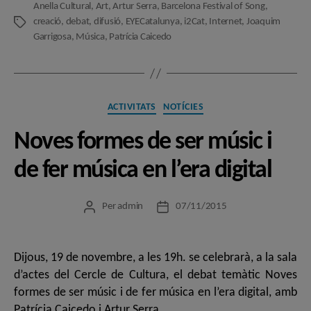
Anella Cultural
,
Art
,
Artur Serra
,
Barcelona Festival of Song
,
creació
,
debat
,
difusió
,
EYECatalunya
,
i2Cat
,
Internet
,
Joaquim
Etiquetes
Garrigosa
,
Música
,
Patrícia Caicedo
Categories
ACTIVITATS
NOTÍCIES
Noves formes de ser músic i
de fer música en l’era digital
Per
admin
07/11/2015
Autor
Data
de
de
l'entrada
l'entrada
Dijous, 19 de novembre, a les 19h. se celebrarà, a la sala
d’actes del Cercle de Cultura, el debat temàtic Noves
formes de ser músic i de fer música en l’era digital, amb
Patrícia Caicedo i Artur Serra.