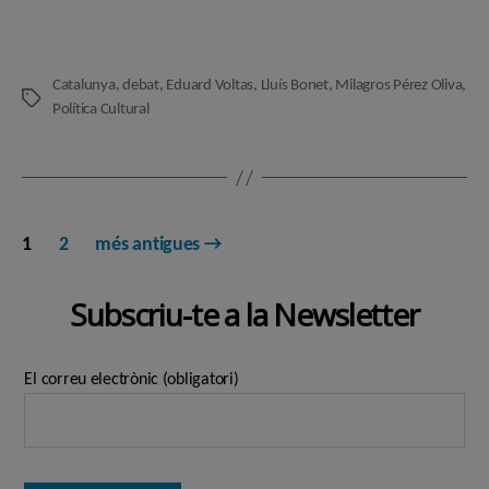
Catalunya
,
debat
,
Eduard Voltas
,
Lluís Bonet
,
Milagros Pérez Oliva
,
Etiquetes
Política Cultural
Paginació
1
2
més antigues
→
de
Subscriu-te a la Newsletter
les
entrades
El correu electrònic (obligatori)