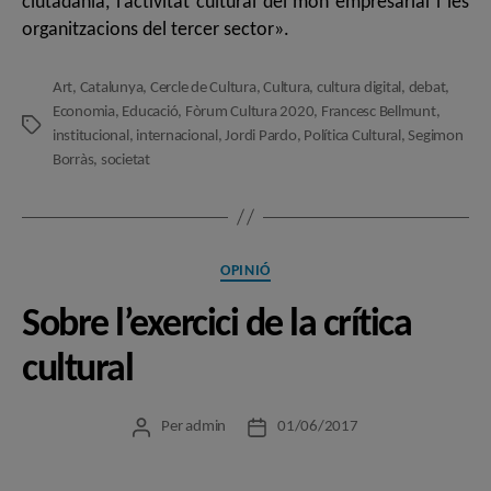
ciutadania, l’activitat cultural del món empresarial i les
organitzacions del tercer sector».
Art
,
Catalunya
,
Cercle de Cultura
,
Cultura
,
cultura digital
,
debat
,
Economia
,
Educació
,
Fòrum Cultura 2020
,
Francesc Bellmunt
,
Etiquetes
institucional
,
internacional
,
Jordi Pardo
,
Política Cultural
,
Segimon
Borràs
,
societat
Categories
OPINIÓ
Sobre l’exercici de la crítica
cultural
Per
admin
01/06/2017
Autor
Data
de
de
l'entrada
l'entrada