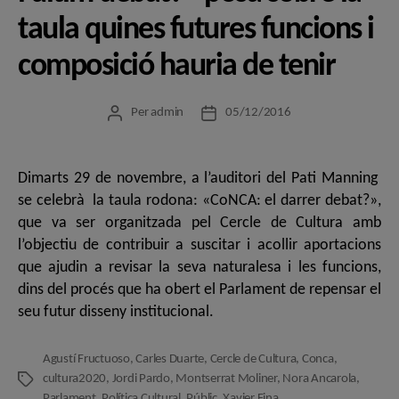
taula quines futures funcions i
composició hauria de tenir
Per
admin
05/12/2016
Autor
Data
de
de
l'entrada
l'entrada
Dimarts 29 de novembre, a l’auditori del Pati Manning
se celebrà la taula rodona: «CoNCA: el darrer debat?»,
que va ser organitzada pel Cercle de Cultura amb
l’objectiu de contribuir a suscitar i acollir aportacions
que ajudin a revisar la seva naturalesa i les funcions,
dins del procés que ha obert el Parlament de repensar el
seu futur disseny institucional.
Agustí Fructuoso
,
Carles Duarte
,
Cercle de Cultura
,
Conca
,
cultura2020
,
Jordi Pardo
,
Montserrat Moliner
,
Nora Ancarola
,
Etiquetes
Parlament
,
Política Cultural
,
Públic
,
Xavier Fina