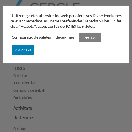
Utilitzem galetes al nostre lloc web per oferir-vos l’experiència més
rellevant recordant les vostres preferències i repetint visites. En fer
clic a "Accepta", accepteu l'ús de TOTES les galetes.
Configuració de galetes
Llegeix més
REBUTJAR
ACCEPTAR
El Cercle
Història
Objectius
Junta directiva
Comissions de treball
Contacta’ns
Activitats
Reflexions
Opinions