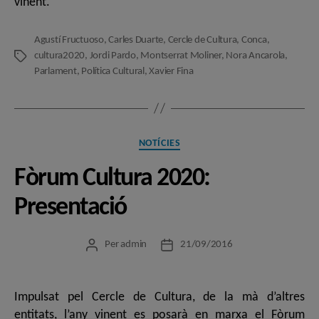
vinent.
Agustí Fructuoso
,
Carles Duarte
,
Cercle de Cultura
,
Conca
,
cultura2020
,
Jordi Pardo
,
Montserrat Moliner
,
Nora Ancarola
,
Etiquetes
Parlament
,
Política Cultural
,
Xavier Fina
Categories
NOTÍCIES
Fòrum Cultura 2020:
Presentació
Per
admin
21/09/2016
Autor
Data
de
de
l'entrada
l'entrada
Impulsat pel Cercle de Cultura, de la mà d’altres
entitats, l’any vinent es posarà en marxa el Fòrum