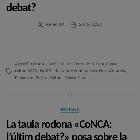
debat?
Per
admin
23/06/2020
Autor
Data
de
de
l'entrada
l'entrada
Agustí Fructuoso
,
Carles Duarte
,
Cercle de Cultura
,
Conca
,
cultura2020
,
Jordi Pardo
,
Montserrat Moliner
,
Nora Ancarola
,
Etiquetes
Parlament
,
Política Cultural
,
Xavier Fina
Categories
NOTÍCIES
La taula rodona «CoNCA:
l’últim debat?» posa sobre la