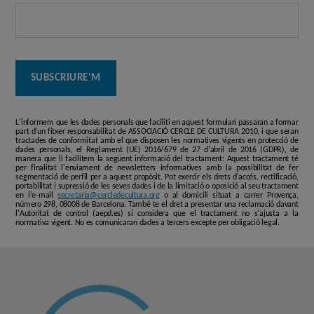
L'informem que les dades personals que faciliti en aquest formulari passaran a formar
part d'un fitxer responsabilitat de ASSOCIACIÓ CERCLE DE CULTURA 2010, i que seran
tractades de conformitat amb el que disposen les normatives vigents en protecció de
dades personals, el Reglament (UE) 2016/679 de 27 d'abril de 2016 (GDPR), de
manera que li facilitem la següent informació del tractament: Aquest tractament té
per finalitat l'enviament de newsletters informatives amb la possibilitat de fer
segmentació de perfil per a aquest propòsit. Pot exercir els drets d'accés, rectificació,
portabilitat i supressió de les seves dades i de la limitació o oposició al seu tractament
en l'e-mail
secretaria@cercledecultura.org
o al domicili situat a carrer Provença,
número 298, 08008 de Barcelona. També te el dret a presentar una reclamació davant
l'Autoritat de control (aepd.es) si considera que el tractament no s'ajusta a la
normativa vigent. No es comunicaran dades a tercers excepte per obligació legal.