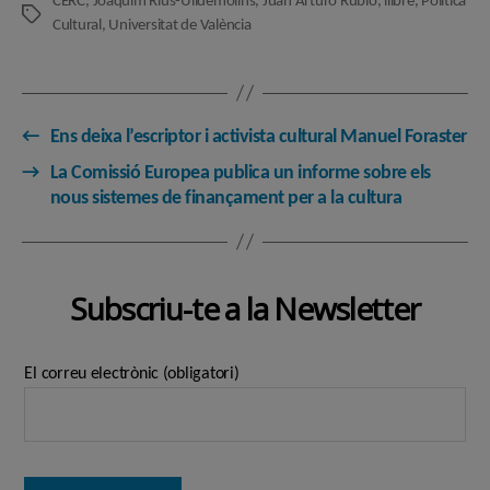
CERC
,
Joaquim Rius-Ulldemolins
,
Juan Arturo Rubio
,
llibre
,
Política
Etiquetes
Cultural
,
Universitat de València
←
Ens deixa l’escriptor i activista cultural Manuel Foraster
→
La Comissió Europea publica un informe sobre els
nous sistemes de finançament per a la cultura
Subscriu-te a la Newsletter
El correu electrònic (obligatori)