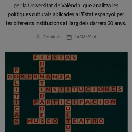
per la Universitat de València, que analitza les
polítiques culturals aplicades a l’Estat espanyol per
les diferents institucions al llarg dels darrers 30 anys.
Per
admin
16/03/2016
Autor
Data
de
de
l'entrada
l'entrada