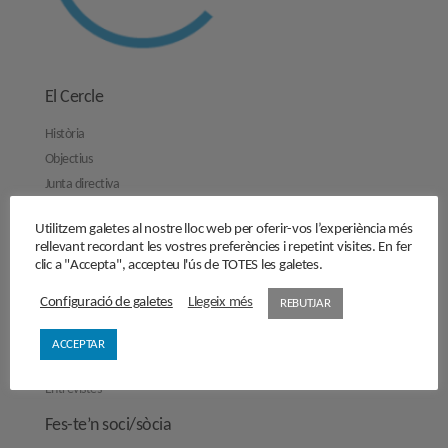
El Cercle
Història
Objectius
Junta directiva
Comissions de treball
Utilitzem galetes al nostre lloc web per oferir-vos l’experiència més
Contacta’ns
rellevant recordant les vostres preferències i repetint visites. En fer
clic a "Accepta", accepteu l'ús de TOTES les galetes.
Activitats
Reflexions
Configuració de galetes
Llegeix més
REBUTJAR
Opinions
ACCEPTAR
Manifestos
Entrevistes
Fes-te’n soci/sòcia