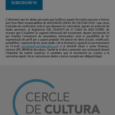
L'informem que les dades personals que faciliti en aquest formulari passaran a formar
part d'un fitxer responsabilitat de ASSOCIACIÓ CERCLE DE CULTURA 2010, i que seran
tractades de conformitat amb el que disposen les normatives vigents en protecció de
dades personals, el Reglament (UE) 2016/679 de 27 d'abril de 2016 (GDPR), de
manera que li facilitem la següent informació del tractament: Aquest tractament té
per finalitat l'enviament de newsletters informatives amb la possibilitat de fer
segmentació de perfil per a aquest propòsit. Pot exercir els drets d'accés, rectificació,
portabilitat i supressió de les seves dades i de la limitació o oposició al seu tractament
en l'e-mail
secretaria@cercledecultura.org
o al domicili situat a carrer Provença,
número 298, 08008 de Barcelona. També te el dret a presentar una reclamació davant
l'Autoritat de control (aepd.es) si considera que el tractament no s'ajusta a la
normativa vigent. No es comunicaran dades a tercers excepte per obligació legal.