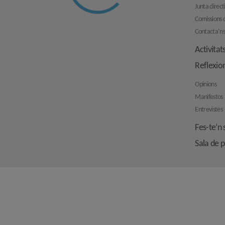
Junta direct
Comissions d
Contacta’n
Activitat
Reflexio
Opinions
Manifestos
Entrevistes
Fes-te’n 
Sala de 