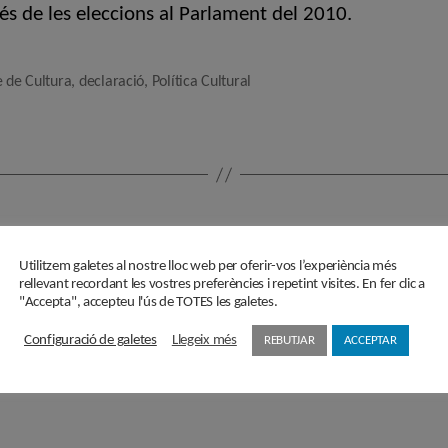
és de les eleccions al Parlament del 2010.
e de Cultura
,
declaració
,
Política Cultural
…
1
33
34
Utilitzem galetes al nostre lloc web per oferir-vos l’experiència més
rellevant recordant les vostres preferències i repetint visites. En fer clic a
"Accepta", accepteu l'ús de TOTES les galetes.
Configuració de galetes
Llegeix més
REBUTJAR
ACCEPTAR
Subscriu-te a la Newslette