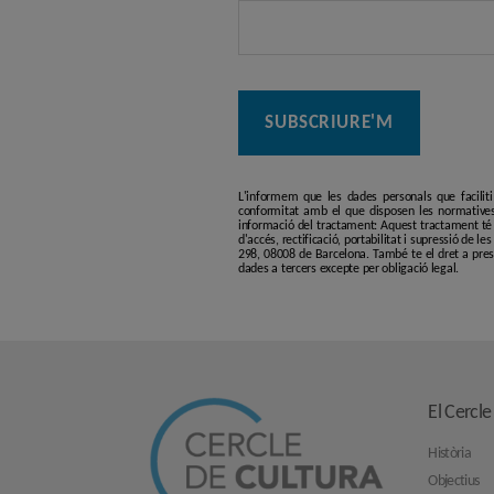
entrades
L'informem que les dades personals que facilit
conformitat amb el que disposen les normatives
informació del tractament: Aquest tractament té p
d'accés, rectificació, portabilitat i supressió de l
298, 08008 de Barcelona. També te el dret a pres
dades a tercers excepte per obligació legal.
El Cercle
Història
Objectius