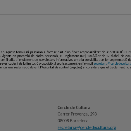
i en aquest formulari passaran a formar part d'un fitxer responsabilitat de ASSOCIACIÓ C
 vigents en protecció de dades personals, el Reglament (UE) 2016/679 de 27 d'abril de 201
er finalitat l'enviament de newsletters informatives amb la possibilitat de fer segmentació de p
es seves dades i de la limitació o oposició al seu tractament en l'e-mail
secretaria@cercledecultura
entar una reclamació davant l'Autoritat de control (aepd.es) si considera que el tractament no 
Cercle de Cultura
Carrer Provença, 298
08008 Barcelona
secretaria@cercledecultura.org