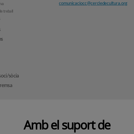
comunicaciocc@cercledecultura.org
iva
e treball
s
s
ns
soci/sòcia
premsa
Amb el suport de