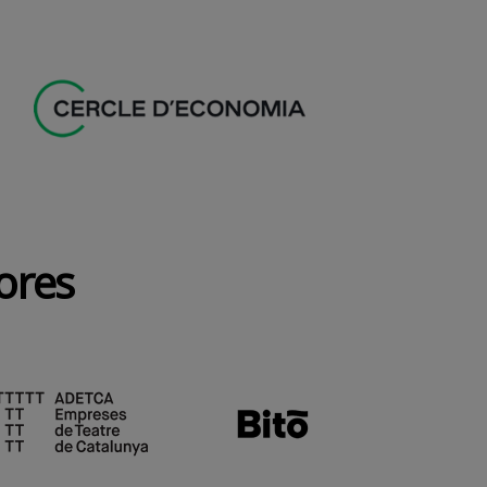
dores