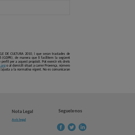
ERCLE DE CULTURA 2010, i que seran tractades de
6 (GDPR), de manera que li facilitem la següent
erfil per a aquest propòsit. Pot exercir els drets
.org
o al domicili situat a carrer Provença, número
s'ajusta a la normativa vigent. No es comunicaran
Segueix-nos
Nota Legal
Avís legal