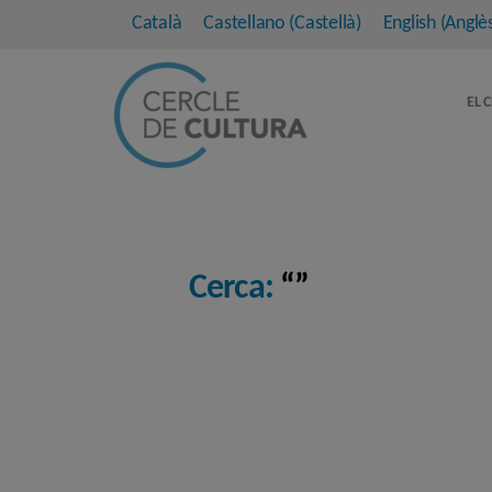
Català
Castellano
(
Castellà
)
English
(
Anglè
EL 
Cerca:
“”