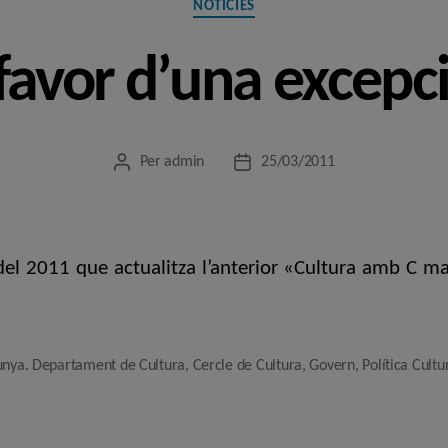
NOTÍCIES
favor d’una excepci
Per
admin
25/03/2011
Autor
Data
de
de
l'entrada
l'entrada
del 2011 que actualitza l’anterior «Cultura amb C ma
unya. Departament de Cultura
,
Cercle de Cultura
,
Govern
,
Política Cultu