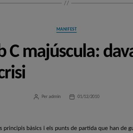
Categories
MANIFEST
 C majúscula: dava
crisi
Per
admin
01/12/2010
Autor
Data
de
de
l'entrada
l'entrada
ls principis bàsics i els punts de partida que han de g