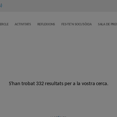
s
)
CERCLE
ACTIVITATS
REFLEXIONS
FES-TE’N SOCI/SÒCIA
SALA DE PR
S'han trobat 332 resultats per a la vostra cerca.
Categories