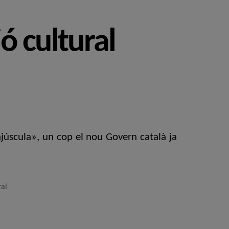
ó cultural
júscula», un cop el nou Govern català ja
ral