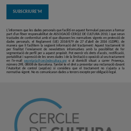
L'informem que les dades personals que faciliti en aquest formulari passaran a formar
part d'un fitxer responsabilitat de ASSOCIACIÓ CERCLE DE CULTURA 2010, i que seran
tractades de conformitat amb el que disposen les normatives vigents en protecció de
dades personals, el Reglament (UE) 2016/679 de 27 d'abril de 2016 (GDPR), de
manera que li facilitem la següent informació del tractament: Aquest tractament té
per finalitat l'enviament de newsletters informatives amb la possibilitat de fer
segmentació de perfil per a aquest propòsit. Pot exercir els drets d'accés, rectificació,
portabilitat i supressió de les seves dades i de la limitació o oposició al seu tractament
en l'e-mail
secretaria@cercledecultura.org
o al domicili situat a carrer Provença,
número 298, 08008 de Barcelona. També te el dret a presentar una reclamació davant
l'Autoritat de control (aepd.es) si considera que el tractament no s'ajusta a la
normativa vigent. No es comunicaran dades a tercers excepte per obligació legal.