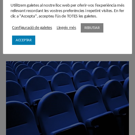
Utilitzem galetes al nostre lloc web per oferir-vos l’experiència més
l’Associació d’Editors en Llengua Catalana, planteja la
rellevant recordant les vostres preferències i repetint visites. En fer
necessitat que Barcelona fomenti la lectura entre la seva
clic a "Accepta", accepteu l'ús de TOTES les galetes.
ciutadania com una qüestió prioritària de l’acció municipal.
Configuració de galetes
Llegeix més
REBUTJAR
LLEGIR MÉS
ACCEPTAR