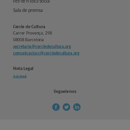
Fes-te’n soci/sòcia
Sala de premsa
Cercle de Cultura
Carrer Provença, 298
08008 Barcelona
secretaria@cercledecultura.org
comunicaciocc@cercledecultura.org
Nota Legal
Avís legal
Segueix-nos