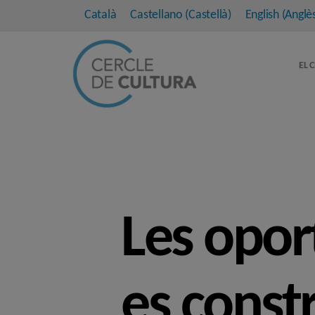
Català
Castellano
(
Castellà
)
English
(
Anglè
EL 
Les opor
es const