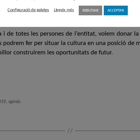
 Ministre de Cultura, Miquel Iceta de disposar de l’Esta
Configuració de galetes
Llegeix més
REBUTJAR
ACCEPTAR
ció del Ministeri, equilibrant el seu suport en termes
 i de totes les persones de l’entitat, volem donar l
podrem fer per situar la cultura en una posició de ma
llor construirem les oportunitats de futur.
D19
,
opinió