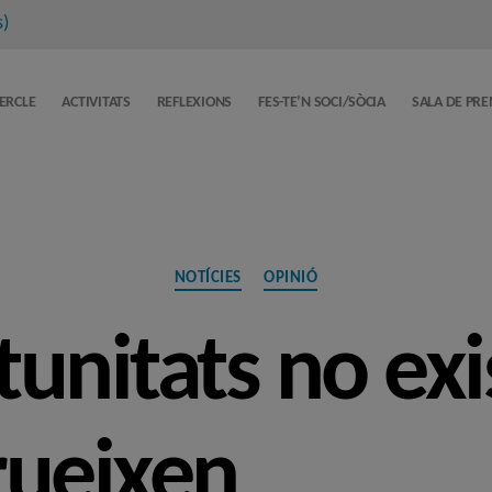
s
)
CERCLE
ACTIVITATS
REFLEXIONS
FES-TE’N SOCI/SÒCIA
SALA DE PR
Categories
NOTÍCIES
OPINIÓ
tunitats no exi
rueixen