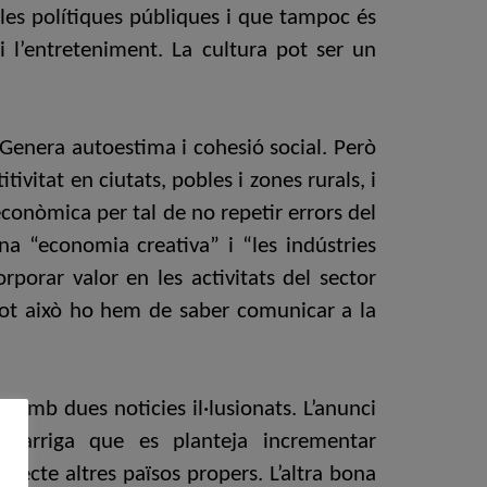
les polítiques públiques i que tampoc és
 l’entreteniment. La cultura pot ser un
. Genera autoestima i cohesió social. Però
vitat en ciutats, pobles i zones rurals, i
conòmica per tal de no repetir errors del
a “economia creativa” i “les indústries
porar valor en les activitats del sector
. Tot això ho hem de saber comunicar a la
r amb dues noticies il·lusionats. L’anunci
 Garriga que es planteja incrementar
pecte altres països propers. L’altra bona