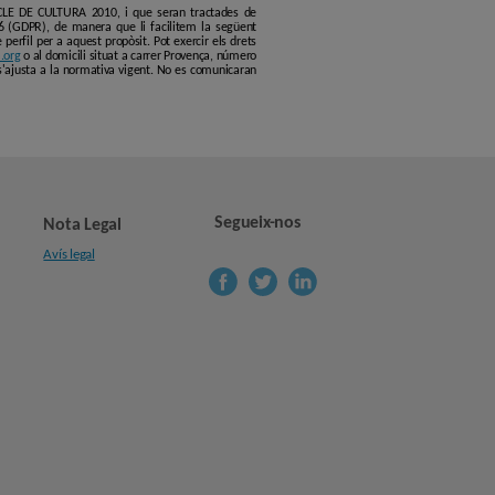
ERCLE DE CULTURA 2010, i que seran tractades de
6 (GDPR), de manera que li facilitem la següent
erfil per a aquest propòsit. Pot exercir els drets
.org
o al domicili situat a carrer Provença, número
s'ajusta a la normativa vigent. No es comunicaran
Segueix-nos
Nota Legal
Avís legal