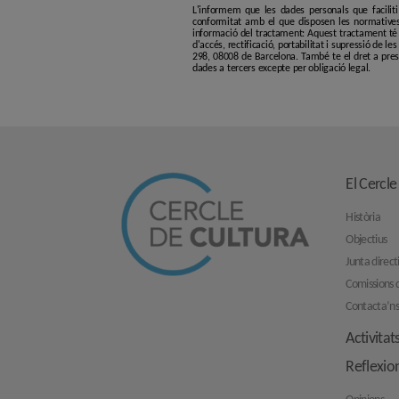
L'informem que les dades personals que facilit
conformitat amb el que disposen les normatives
informació del tractament: Aquest tractament té p
d'accés, rectificació, portabilitat i supressió de l
298, 08008 de Barcelona. També te el dret a pres
dades a tercers excepte per obligació legal.
El Cercle
Història
Objectius
Junta direct
Comissions d
Contacta’n
Activitat
Reflexio