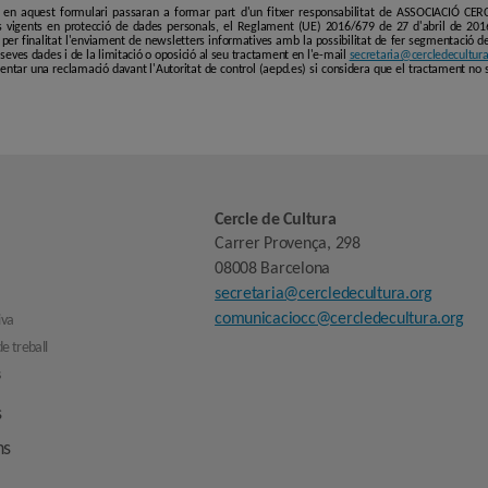
i en aquest formulari passaran a formar part d'un fitxer responsabilitat de ASSOCIACIÓ C
 vigents en protecció de dades personals, el Reglament (UE) 2016/679 de 27 d'abril de 201
er finalitat l'enviament de newsletters informatives amb la possibilitat de fer segmentació de p
es seves dades i de la limitació o oposició al seu tractament en l'e-mail
secretaria@cercledecultura
entar una reclamació davant l'Autoritat de control (aepd.es) si considera que el tractament no 
Cercle de Cultura
Carrer Provença, 298
08008 Barcelona
secretaria@cercledecultura.org
comunicaciocc@cercledecultura.org
iva
e treball
s
s
ns