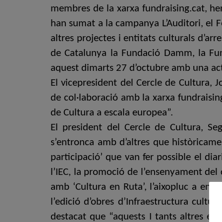
membres de la xarxa fundraising.cat, hem
han sumat a la campanya L’Auditori, el Fe
altres projectes i entitats culturals d’
de Catalunya la Fundació Damm, la Fund
aquest dimarts 27 d’octubre amb una actua
El vicepresident del Cercle de Cultura,
de col·laboració amb la xarxa fundraisin
de Cultura a escala europea”.
El president del Cercle de Cultura, S
s’entronca amb d’altres que històricamen
participació’ que van fer possible el di
l’IEC, la promoció de l’ensenyament del c
amb ‘Cultura en Ruta’, l’aixopluc a enti
l’edició d’obres d’Infraestructura cultu
destacat que “aquests I tants altres ex