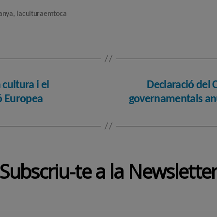
anya
,
laculturaemtoca
cultura i el
Declaració del 
ió Europea
governamentals anu
Subscriu-te a la Newslette