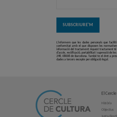
L'informem que les dades personals que facilit
conformitat amb el que disposen les normatives
informació del tractament: Aquest tractament té p
d'accés, rectificació, portabilitat i supressió de l
298, 08008 de Barcelona. També te el dret a pres
dades a tercers excepte per obligació legal.
El Cercle
Història
Objectius
Junta direct