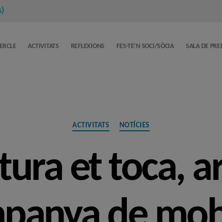
s
)
CERCLE
ACTIVITATS
REFLEXIONS
FES-TE’N SOCI/SÒCIA
SALA DE PR
Categories
ACTIVITATS
NOTÍCIES
ltura et toca, a
panya de mobi