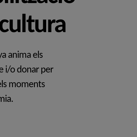
 cultura
ya anima els
e i/o donar per
n els moments
mia.