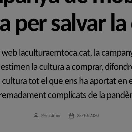
 per salvar la
l web laculturaemtoca.cat, la campan
estimen la cultura a comprar, difondr
a cultura tot el que ens ha aportat e
remadament complicats de la pandè
Per
admin
28/10/2020
Autor
Data
de
de
l'entrada
l'entrada