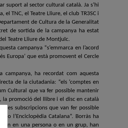
suport al sector cultural català. Ja s’hi
 el TNC, el Teatre Lliure, el club TR3SC i
 Departament de Cultura de la Generalitat
tret de sortida de la campanya ha estat
el Teatre Lliure de Montjuïc.
e aquesta campanya “s’emmarca en l’acord
 més Europa’ que està promovent el Cercle
e la campanya, ha recordat com aquesta
irecta de la ciutadania: “els ‘comptes en
ium Cultural que va fer possible mantenir
la promoció del llibre i el disc en català
om les subscripcions que van fer possible
ics o l’Enciclopèdia Catalana”. Borràs ha
’origen en una persona o en un grup, han