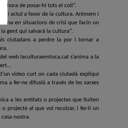
és hora de posar-hi tots el coll”.
ni i actuï a favor de la cultura. Animem i
dona en situacions de crisi que facin un
a gent qui salvarà la cultura”.
s ciutadans a perdre la por i tornar a
ura.
s del web laculturaemtoca.cat s’anima a la
cert…
d’un vídeo curt on cada ciutadà expliqui
ma a fer-ne difusió a través de les xarxes
ca a les entitats o projectes que lluiten
o projecte al que vol recolzar, i fer-li un
 casa nostra.