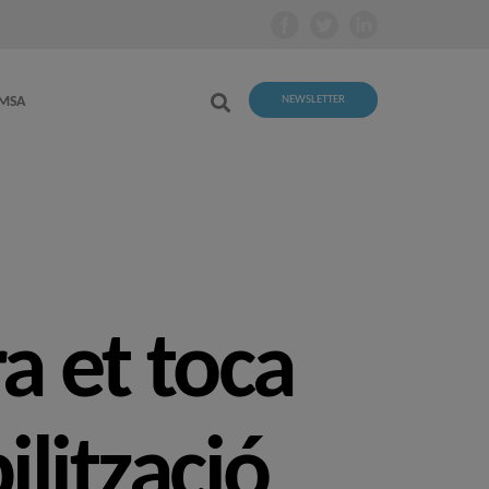
EMSA
NEWSLETTER
ra et toca
lització