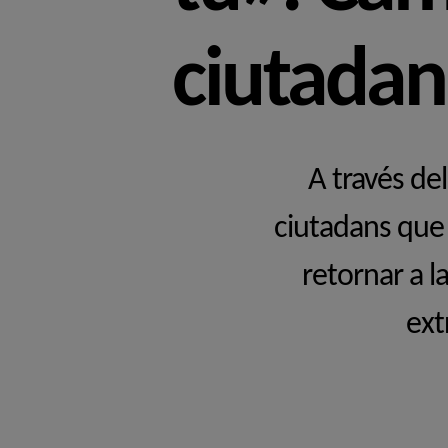
ciutadana
A través de
ciutadans que 
retornar a l
ext