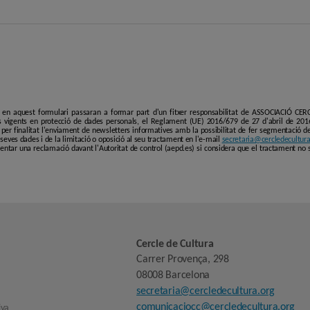
i en aquest formulari passaran a formar part d'un fitxer responsabilitat de ASSOCIACIÓ C
 vigents en protecció de dades personals, el Reglament (UE) 2016/679 de 27 d'abril de 201
er finalitat l'enviament de newsletters informatives amb la possibilitat de fer segmentació de p
es seves dades i de la limitació o oposició al seu tractament en l'e-mail
secretaria@cercledecultura
entar una reclamació davant l'Autoritat de control (aepd.es) si considera que el tractament no 
Cercle de Cultura
Carrer Provença, 298
08008 Barcelona
secretaria@cercledecultura.org
comunicaciocc@cercledecultura.org
iva