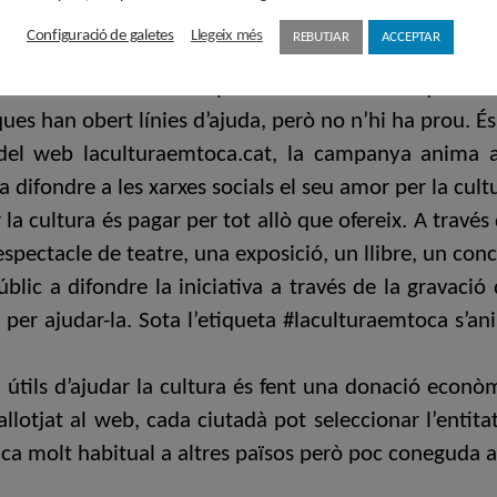
, i ha fet una apel·lació final: “Per un país culte ara 
Configuració de galetes
Llegeix més
REBUTJAR
ACCEPTAR
 afirmat que “volem que el públic s’impliqui, reaccio
ltura i entenen la importància de tot allò que ens 
es han obert línies d’ajuda, però no n’hi ha prou. És l
l web laculturaemtoca.cat, la campanya anima al
a difondre a les xarxes socials el seu amor per la cult
la cultura és pagar per tot allò que ofereix. A travé
spectacle de teatre, una exposició, un llibre, un con
c a difondre la iniciativa a través de la gravació 
à per ajudar-la. Sota l’etiqueta #laculturaemtoca s’ani
útils d’ajudar la cultura és fent una donació econòmi
llotjat al web, cada ciutadà pot seleccionar l’entitat 
ca molt habitual a altres països però poc coneguda a