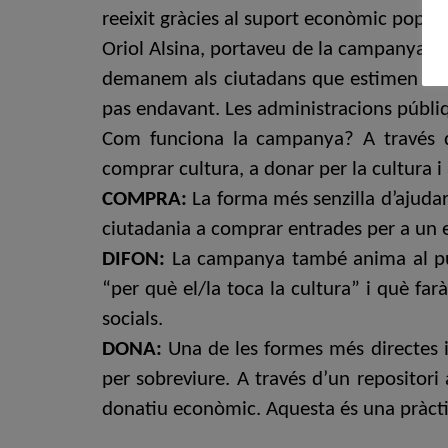
reeixit gràcies al suport econòmic popular”
Oriol Alsina, portaveu de la campanya, ha
demanem als ciutadans que estimen la cu
pas endavant. Les administracions públiqu
Com funciona la campanya? A través de
comprar cultura, a donar per la cultura i 
COMPRA:
La forma més senzilla d’ajudar 
ciutadania a comprar entrades per a un e
DIFON:
La campanya també anima al públi
“per què el/la toca la cultura” i què far
socials.
DONA:
Una de les formes més directes i 
per sobreviure. A través d’un repositori a
donatiu econòmic. Aquesta és una pràcti