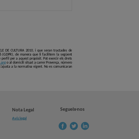
ERCLE DE CULTURA 2010, i que seran tractades de
6 (GDPR), de manera que li facilitem la següent
erfil per a aquest propòsit. Pot exercir els drets
.org
o al domicili situat a carrer Provença, número
s'ajusta a la normativa vigent. No es comunicaran
Segueix-nos
Nota Legal
Avís legal