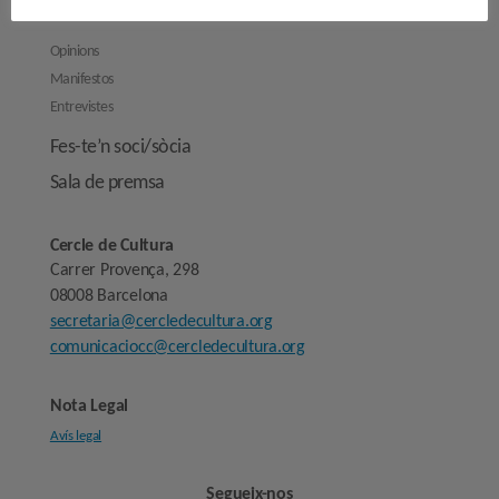
Reflexions
Opinions
Manifestos
Entrevistes
Fes-te’n soci/sòcia
Sala de premsa
Cercle de Cultura
Carrer Provença, 298
08008 Barcelona
secretaria@cercledecultura.org
comunicaciocc@cercledecultura.org
Nota Legal
Avís legal
Segueix-nos