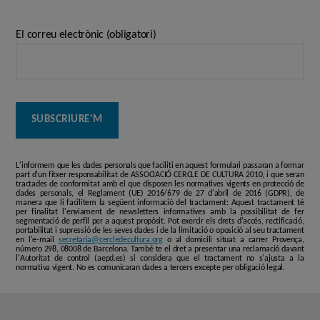
El correu electrònic (obligatori)
L'informem que les dades personals que faciliti en aquest formulari passaran a formar
part d'un fitxer responsabilitat de ASSOCIACIÓ CERCLE DE CULTURA 2010, i que seran
tractades de conformitat amb el que disposen les normatives vigents en protecció de
dades personals, el Reglament (UE) 2016/679 de 27 d'abril de 2016 (GDPR), de
manera que li facilitem la següent informació del tractament: Aquest tractament té
per finalitat l'enviament de newsletters informatives amb la possibilitat de fer
segmentació de perfil per a aquest propòsit. Pot exercir els drets d'accés, rectificació,
portabilitat i supressió de les seves dades i de la limitació o oposició al seu tractament
en l'e-mail
secretaria@cercledecultura.org
o al domicili situat a carrer Provença,
número 298, 08008 de Barcelona. També te el dret a presentar una reclamació davant
l'Autoritat de control (aepd.es) si considera que el tractament no s'ajusta a la
normativa vigent. No es comunicaran dades a tercers excepte per obligació legal.