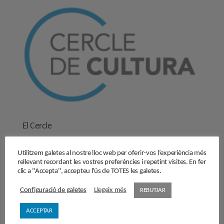
El Cercle
Història
Utilitzem galetes al nostre lloc web per oferir-vos l’experiència més
Objectius
rellevant recordant les vostres preferències i repetint visites. En fer
Junta directiva
clic a "Accepta", accepteu l'ús de TOTES les galetes.
Comissions de treball
Configuració de galetes
Llegeix més
REBUTJAR
Contacta’ns
ACCEPTAR
Activitats