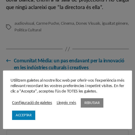
dona blanca, entrin a la sala de projeccions i no calgui
que ningú aclareixi que “la directora és ella”.
audiovisual
,
Carme Puche
,
Cinema
,
Dones Visuals
,
igualtat gènere
,
Etiquetes
Política Cultural
←
Comunitat Mèdia: un pas endavant per la innovació
en les indústries culturals i creatives
→
Un Llull digital
Utilitzem galetes al nostre lloc web per oferir-vos l’experiència més
rellevant recordant les vostres preferències i repetint visites. En fer
clic a "Accepta", accepteu l'ús de TOTES les galetes.
Configuració de galetes
Llegeix més
REBUTJAR
Subscriu-te a la Newsletter
ACCEPTAR
El correu electrònic (obligatori)