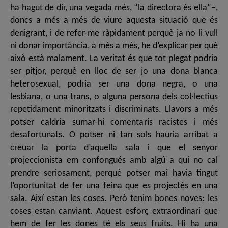
ha hagut de dir, una vegada més, “la directora és ella”–,
doncs a més a més de viure aquesta situació que és
denigrant, i de refer-me ràpidament perquè ja no li vull
ni donar importància, a més a més, he d’explicar per què
això està malament. La veritat és que tot plegat podria
ser pitjor, perquè en lloc de ser jo una dona blanca
heterosexual, podria ser una dona negra, o una
lesbiana, o una trans, o alguna persona dels col·lectius
repetidament minoritzats i discriminats. Llavors a més
potser caldria sumar-hi comentaris racistes i més
desafortunats. O potser ni tan sols hauria arribat a
creuar la porta d’aquella sala i que el senyor
projeccionista em confongués amb algú a qui no cal
prendre seriosament, perquè potser mai havia tingut
l’oportunitat de fer una feina que es projectés en una
sala. Així estan les coses. Però tenim bones noves: les
coses estan canviant. Aquest esforç extraordinari que
hem de fer les dones té els seus fruits. Hi ha una