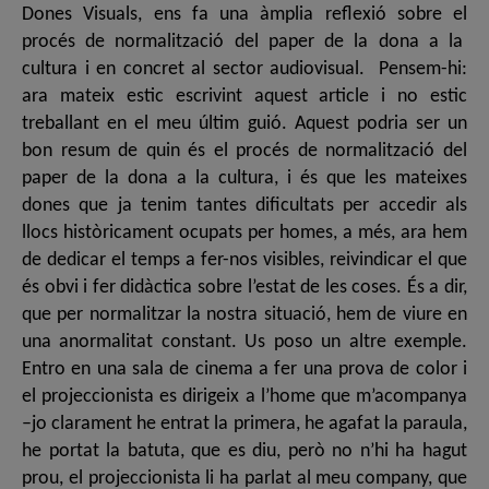
Dones Visuals, ens fa una àmplia reflexió sobre el
procés de normalització del paper de la dona a la
cultura i en concret al sector audiovisual. Pensem-hi:
ara mateix estic escrivint aquest article i no estic
treballant en el meu últim guió. Aquest podria ser un
bon resum de quin és el procés de normalització del
paper de la dona a la cultura, i és que les mateixes
dones que ja tenim tantes dificultats per accedir als
llocs històricament ocupats per homes, a més, ara hem
de dedicar el temps a fer-nos visibles, reivindicar el que
és obvi i fer didàctica sobre l’estat de les coses. És a dir,
que per normalitzar la nostra situació, hem de viure en
una anormalitat constant. Us poso un altre exemple.
Entro en una sala de cinema a fer una prova de color i
el projeccionista es dirigeix a l’home que m’acompanya
–jo clarament he entrat la primera, he agafat la paraula,
he portat la batuta, que es diu, però no n’hi ha hagut
prou, el projeccionista li ha parlat al meu company, que