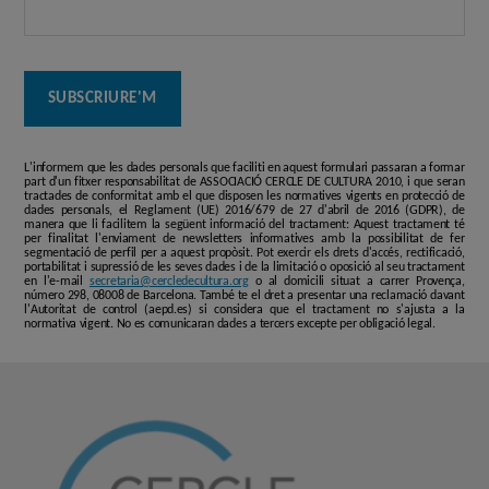
L'informem que les dades personals que faciliti en aquest formulari passaran a formar
part d'un fitxer responsabilitat de ASSOCIACIÓ CERCLE DE CULTURA 2010, i que seran
tractades de conformitat amb el que disposen les normatives vigents en protecció de
dades personals, el Reglament (UE) 2016/679 de 27 d'abril de 2016 (GDPR), de
manera que li facilitem la següent informació del tractament: Aquest tractament té
per finalitat l'enviament de newsletters informatives amb la possibilitat de fer
segmentació de perfil per a aquest propòsit. Pot exercir els drets d'accés, rectificació,
portabilitat i supressió de les seves dades i de la limitació o oposició al seu tractament
en l'e-mail
secretaria@cercledecultura.org
o al domicili situat a carrer Provença,
número 298, 08008 de Barcelona. També te el dret a presentar una reclamació davant
l'Autoritat de control (aepd.es) si considera que el tractament no s'ajusta a la
normativa vigent. No es comunicaran dades a tercers excepte per obligació legal.