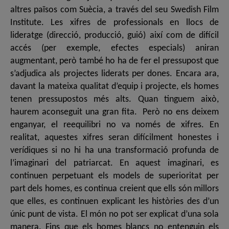
altres països com Suècia, a través del seu Swedish Film
Institute. Les xifres de professionals en llocs de
lideratge (direcció, producció, guió) així com de difícil
accés (per exemple, efectes especials) aniran
augmentant, però també ho ha de fer el pressupost que
s’adjudica als projectes liderats per dones. Encara ara,
davant la mateixa qualitat d’equip i projecte, els homes
tenen pressupostos més alts. Quan tinguem això,
haurem aconseguit una gran fita. Però no ens deixem
enganyar, el reequilibri no va només de xifres. En
realitat, aquestes xifres seran difícilment honestes i
verídiques si no hi ha una transformació profunda de
l’imaginari del patriarcat. En aquest imaginari, es
continuen perpetuant els models de superioritat per
part dels homes, es continua creient que ells són millors
que elles, es continuen explicant les històries des d’un
únic punt de vista. El món no pot ser explicat d’una sola
manera. Fins que els homes blancs no entenguin els