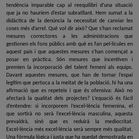
tendència imparable cap al reequilibri d’una situació
que ja no hauríem d’estar subratllant. Hem sumat a la
didàctica de la denúncia la necessitat de canviar les
coses més d’arrel. Què vol dir això? Que s’han reclamat
mesures correctores a les administracions que
gestionen els fons públics amb què es fan pel·lícules en
aquest país i que aquestes mesures s’han començat a
posar en pràctica. Són mesures que incentiven i
premien la incorporació del talent femení als equips.
Davant aquestes mesures, que han de tornar l’espai
legítim que pertoca a la meitat de la població, hi ha una
afirmació que es repeteix i que és ofensiva: Això no
afectarà la qualitat dels projectes? L’equació és fàcil
d’entendre: si incorporem l’excel·lència femenina, el
que sortirà no serà l’excel·lència masculina, aquesta
prevaldrà, sinó que es reduirà la mediocritat.
Excel·lència més excel·lència serà sempre més qualitat.
Una fórmula lògica i justa que ha quedat demostrada en